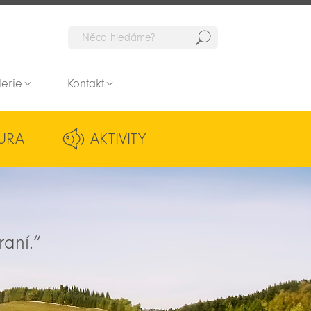
Hedat
lerie
Kontakt
URA
AKTIVITY
raní.“