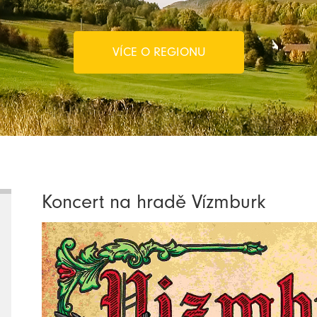
VÍCE O REGIONU
Koncert na hradě Vízmburk