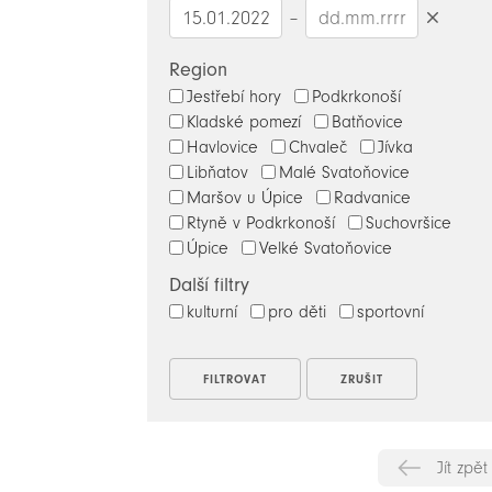
–
Smazat
datumy
Region
Jestřebí hory
Podkrkonoší
Kladské pomezí
Batňovice
Havlovice
Chvaleč
Jívka
Libňatov
Malé Svatoňovice
Maršov u Úpice
Radvanice
Rtyně v Podkrkonoší
Suchovršice
Úpice
Velké Svatoňovice
Další filtry
kulturní
pro děti
sportovní
Jít zpět