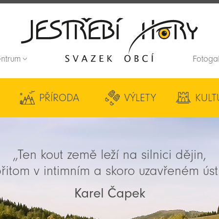
entrum
Fotoga
Zpět na titulní stranu
PŘÍRODA
VÝLETY
KULT
„Ten kout země leží na silnici dějin,
řitom v intimním a skoro uzavřeném úst
Karel Čapek