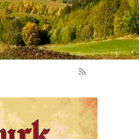
RSS
Feed
-
novinky