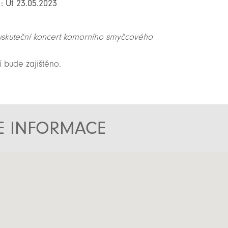
: Út 23.05.2023
uskuteční koncert komorního smyčcového
 bude zajištěno.
TE INFORMACE