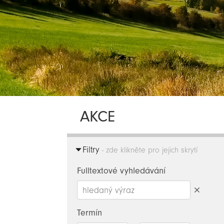
AKCE
Filtry
- zde klikněte pro jejich skrytí
Fulltextové vyhledávání
Smazat
hledaný
Termín
výraz