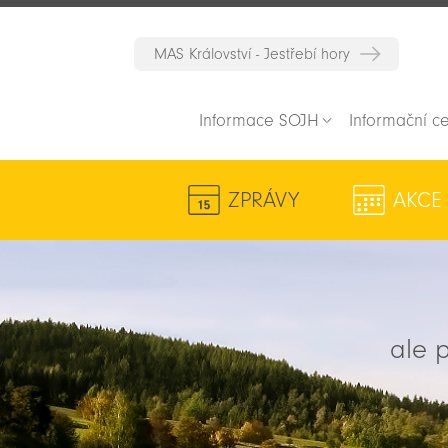
MAS Království - Jestřebí hory
Informace SOJH
Informační c
ZPRÁVY
AKCE
ale p