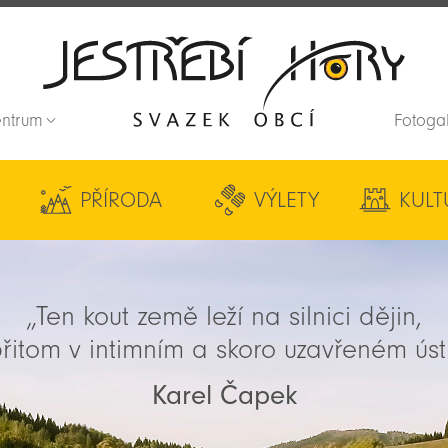
entrum
Fotoga
Zpět na titulní stranu
PŘÍRODA
VÝLETY
KULT
„Ten kout země leží na silnici dějin,
řitom v intimním a skoro uzavřeném úst
Karel Čapek