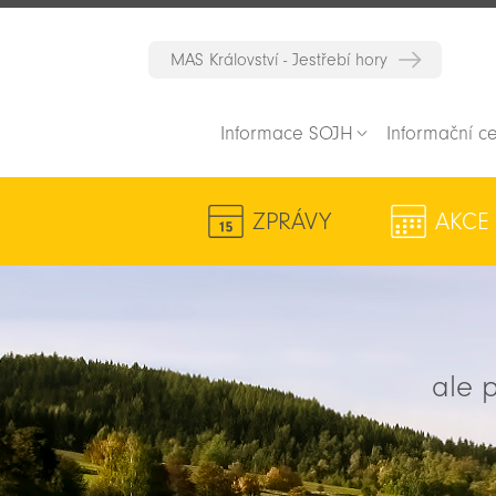
MAS Království - Jestřebí hory
Informace SOJH
Informační c
ZPRÁVY
AKCE
ale p