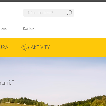
Hedat
lerie
Kontakt
URA
AKTIVITY
raní.“