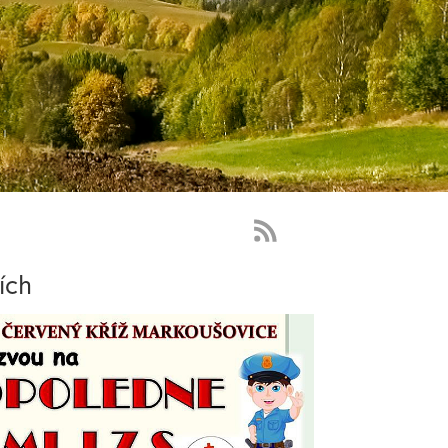
RSS
Feed
ích
-
novinky