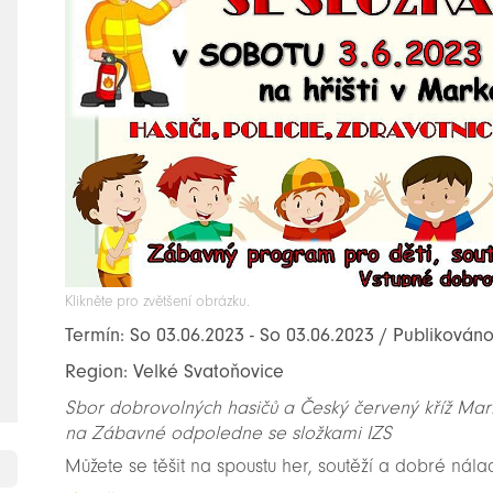
Klikněte pro zvětšení obrázku.
Termín: So 03.06.2023 - So 03.06.2023 / Publikováno
Region: Velké Svatoňovice
Sbor dobrovolných hasičů a Český červený kříž Ma
na Zábavné odpoledne se složkami IZS
Můžete se těšit na spoustu her, soutěží a dobré nála