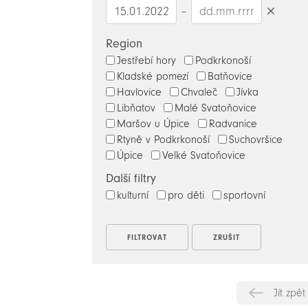
–
Smazat
datumy
Region
Jestřebí hory
Podkrkonoší
Kladské pomezí
Batňovice
Havlovice
Chvaleč
Jívka
Libňatov
Malé Svatoňovice
Maršov u Úpice
Radvanice
Rtyně v Podkrkonoší
Suchovršice
Úpice
Velké Svatoňovice
Další filtry
kulturní
pro děti
sportovní
Jít zpět