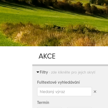
AKCE
Filtry
- zde klikněte pro jejich skrytí
Fulltextové vyhledávání
Smazat
hledaný
Termín
výraz