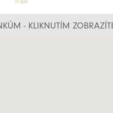
Jít zpět
KŮM - KLIKNUTÍM ZOBRAZÍ