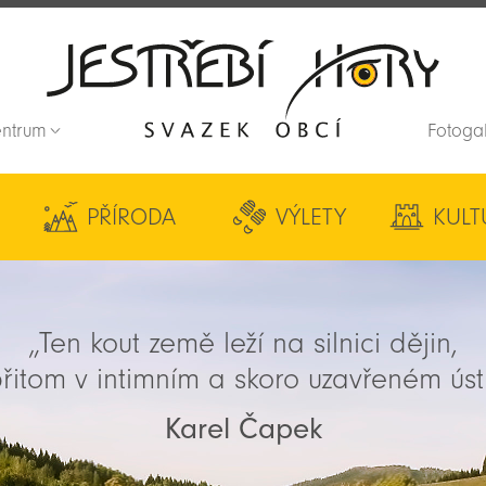
entrum
Fotoga
Zpět na titulní stranu
PŘÍRODA
VÝLETY
KULT
„Ten kout země leží na silnici dějin,
řitom v intimním a skoro uzavřeném úst
Karel Čapek