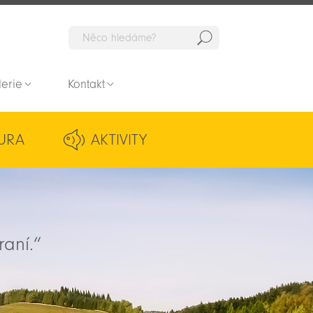
Hedat
lerie
Kontakt
URA
AKTIVITY
raní.“