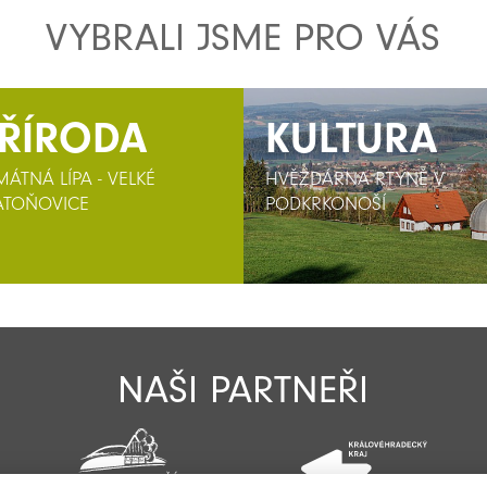
VYBRALI JSME PRO VÁS
ŘÍRODA
KULTURA
KULTURA
MÁTNÁ LÍPA - VELKÉ
HVĚZDÁRNA RTYNĚ V
HVĚZDÁRNA RTYNĚ V
ATOŇOVICE
PODKRKONOŠÍ
PODKRKONOŠÍ
NAŠI PARTNEŘI