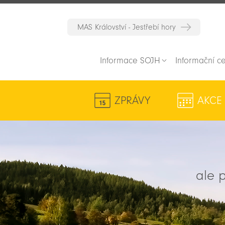
MAS Království - Jestřebí hory
Informace SOJH
Informační c
ZPRÁVY
AKCE
ale p