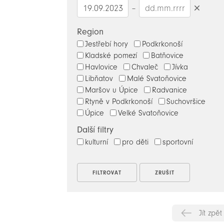
–
Smazat
datumy
Region
Jestřebí hory
Podkrkonoší
Kladské pomezí
Batňovice
Havlovice
Chvaleč
Jívka
Libňatov
Malé Svatoňovice
Maršov u Úpice
Radvanice
Rtyně v Podkrkonoší
Suchovršice
Úpice
Velké Svatoňovice
Další filtry
kulturní
pro děti
sportovní
Jít zpět