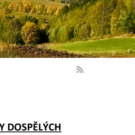
RSS
Feed
-
novinky