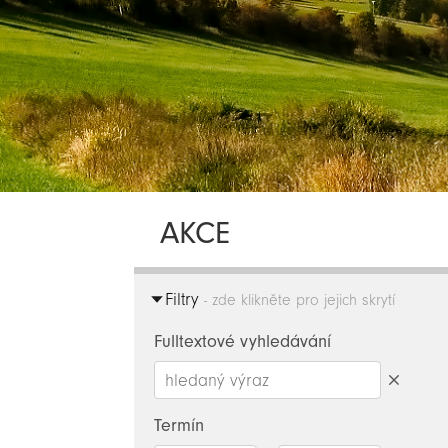
AKCE
Filtry
- zde klikněte pro jejich skrytí
Fulltextové vyhledávání
Smazat
hledaný
Termín
výraz