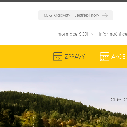
MAS Království - Jestřebí hory
Informace SOJH
Informační c
ZPRÁVY
AKCE
ale p