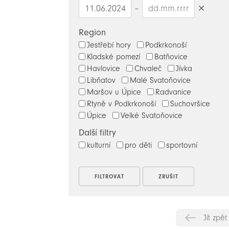
–
Smazat
datumy
Region
Jestřebí hory
Podkrkonoší
Kladské pomezí
Batňovice
Havlovice
Chvaleč
Jívka
Libňatov
Malé Svatoňovice
Maršov u Úpice
Radvanice
Rtyně v Podkrkonoší
Suchovršice
Úpice
Velké Svatoňovice
Další filtry
kulturní
pro děti
sportovní
Jít zpět