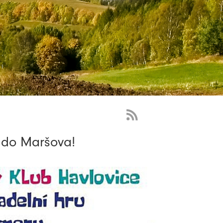
RSS
Feed
u do Maršova!
-
novinky