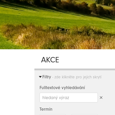
AKCE
Filtry
- zde klikněte pro jejich skrytí
Fulltextové vyhledávání
Smazat
hledaný
Termín
výraz