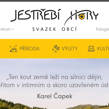
entrum
Fotoga
Zpět na titulní stranu
PŘÍRODA
VÝLETY
KULT
„Ten kout země leží na silnici dějin,
řitom v intimním a skoro uzavřeném úst
Karel Čapek