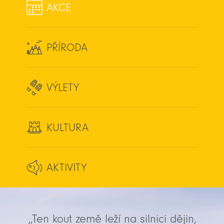
AKCE
PŘÍRODA
VÝLETY
KULTURA
AKTIVITY
„Ten kout země leží na silnici dějin,