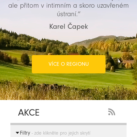
ale přitom v intimním a skoro uzavřeném
ústraní.“
Karel Čapek
VÍCE O REGIONU
AKCE
RSS
Feed
Filtry
-
- zde klikněte pro jejich skrytí