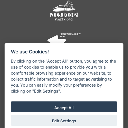
We use Cookies!
By clicking on the "Accept All" button, you agree to the
use of cookies to enable us to provide you with a
comfortable browsing experience on our website, to
collect traffic information and to target advertising to
you. You can easily modify your preferences by
©1996 - 2026 Všechna práva vyhrazena serveru
clicking on "Edit Settings".
www.jestrebihory.net | Vyrobil:
iQsoft.cz
Redakce neodpovídá za pravdivost a objektivitu
Accept All
zveřejňovaných informací a vyhrazuje si právo
informace editovat či odmítnout uveřejnění.
Edit Settings
Sekce pro starosty
|
Nastavení cookies