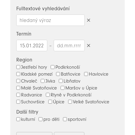
novinky
Fulltextové vyhledávání
Smazat
hledaný
Termín
výraz
–
Smazat
datumy
Region
Jestřebí hory
Podkrkonoší
Kladské pomezí
Batňovice
Havlovice
Chvaleč
Jívka
Libňatov
Malé Svatoňovice
Maršov u Úpice
Radvanice
Rtyně v Podkrkonoší
Suchovršice
Úpice
Velké Svatoňovice
Další filtry
kulturní
pro děti
sportovní