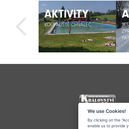
ITY
ITY
AKTIVITY
AKTIVITY
A
A
ŠTĚ
ŠTĚ
KOUPALIŠTĚ CHVALEČ
KOUPALIŠTĚ CHVALEČ
JE
JE
ZP
ZP
PÁT
PÁT
We use Cookies!
By clicking on the "Ac
©1996 - 2026 
enable us to provide 