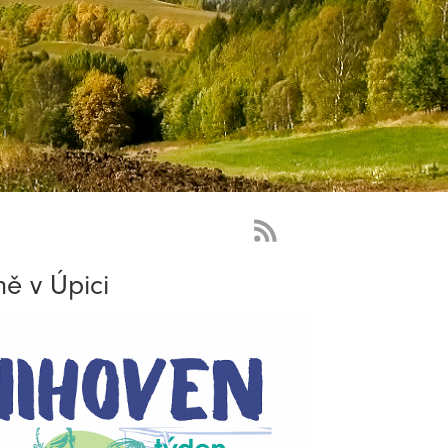
RSS
Feed
ě v Úpici
-
novinky