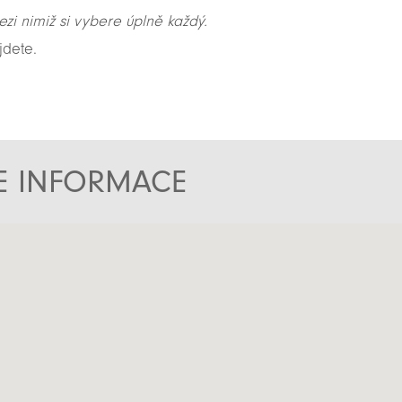
ezi nimiž si vybere úplně každý.
jdete.
TE INFORMACE