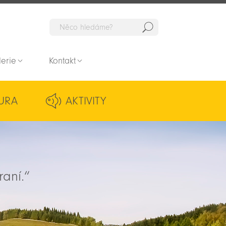
Hedat
lerie
Kontakt
URA
AKTIVITY
raní.“