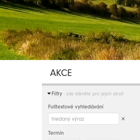
AKCE
Filtry
- zde klikněte pro jejich skrytí
Fulltextové vyhledávání
Smazat
hledaný
Termín
výraz