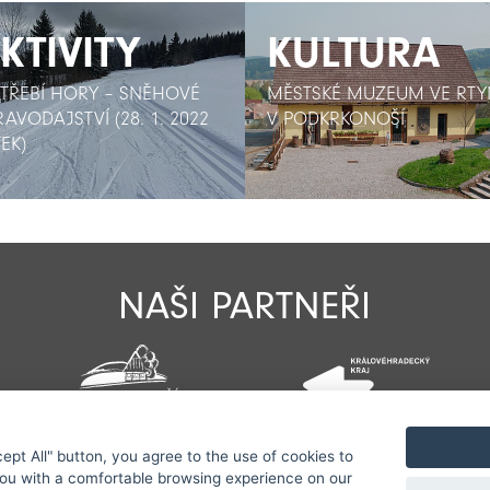
KTIVITY
KTIVITY
KULTURA
KULTURA
STŘEBÍ HORY – SNĚHOVÉ
STŘEBÍ HORY – SNĚHOVÉ
MĚSTSKÉ MUZEUM VE RTY
MĚSTSKÉ MUZEUM VE RTY
RAVODAJSTVÍ (28. 1. 2022
RAVODAJSTVÍ (28. 1. 2022
V PODKRKONOŠÍ
V PODKRKONOŠÍ
EK)
EK)
NAŠI PARTNEŘI
cept All" button, you agree to the use of cookies to
Všechna práva vyhrazena serveru www.jestrebihory.net | Vy
you with a comfortable browsing experience on our