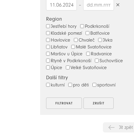
–
Smazat
datumy
Region
Jestřebí hory
Podkrkonoší
Kladské pomezí
Batňovice
Havlovice
Chvaleč
Jívka
Libňatov
Malé Svatoňovice
Maršov u Úpice
Radvanice
Rtyně v Podkrkonoší
Suchovršice
Úpice
Velké Svatoňovice
Další filtry
kulturní
pro děti
sportovní
Jít zpět