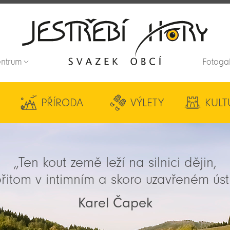
entrum
Fotoga
Zpět na titulní stranu
PŘÍRODA
VÝLETY
KULT
„Ten kout země leží na silnici dějin,
řitom v intimním a skoro uzavřeném úst
Karel Čapek