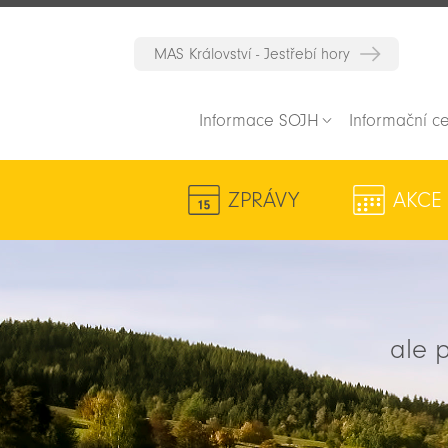
MAS Království - Jestřebí hory
Informace SOJH
Informační c
ZPRÁVY
AKCE
ale p