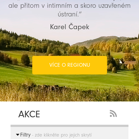
ale přitom v intimním a skoro uzavřeném
ústraní.“
Karel Čapek
VÍCE O REGIONU
AKCE
RSS
Feed
Filtry
-
- zde klikněte pro jejich skrytí