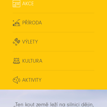
AKCE
PŘÍRODA
VÝLETY
KULTURA
AKTIVITY
„Ten kout země leží na silnici dějin,