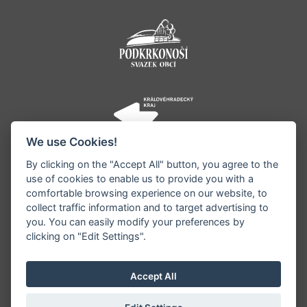
We use Cookies!
By clicking on the "Accept All" button, you agree to the
use of cookies to enable us to provide you with a
comfortable browsing experience on our website, to
collect traffic information and to target advertising to
you. You can easily modify your preferences by
©1996 - 2026 Všechna práva vyhrazena serveru
clicking on "Edit Settings".
www.jestrebihory.net | Vyrobil:
iQsoft.cz
Redakce neodpovídá za pravdivost a objektivitu
Accept All
zveřejňovaných informací a vyhrazuje si právo
informace editovat či odmítnout uveřejnění.