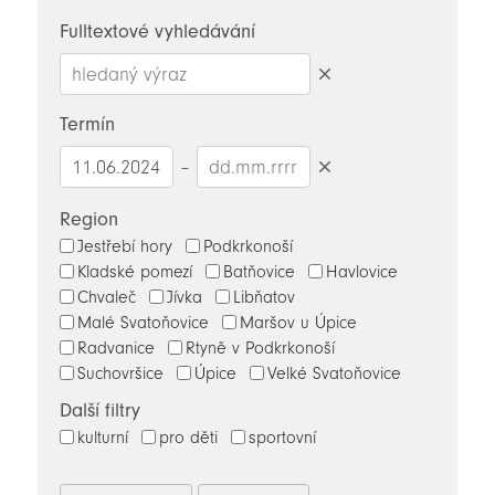
novinky
Fulltextové vyhledávání
Smazat
hledaný
Termín
výraz
–
Smazat
datumy
Region
Jestřebí hory
Podkrkonoší
Kladské pomezí
Batňovice
Havlovice
Chvaleč
Jívka
Libňatov
Malé Svatoňovice
Maršov u Úpice
Radvanice
Rtyně v Podkrkonoší
Suchovršice
Úpice
Velké Svatoňovice
Další filtry
kulturní
pro děti
sportovní