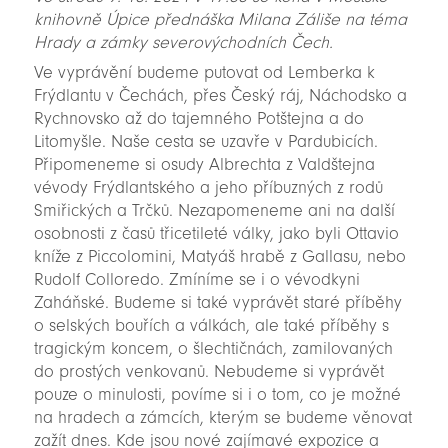
knihovně Úpice přednáška Milana Záliše na téma
Hrady a zámky severovýchodních Čech.
Ve vyprávění budeme putovat od Lemberka k
Frýdlantu v Čechách, přes Český ráj, Náchodsko a
Rychnovsko až do tajemného Potštejna a do
Litomyšle. Naše cesta se uzavře v Pardubicích.
Připomeneme si osudy Albrechta z Valdštejna
vévody Frýdlantského a jeho příbuzných z rodů
Smiřických a Trčků. Nezapomeneme ani na další
osobnosti z časů třicetileté války, jako byli Ottavio
kníže z Piccolomini, Matyáš hrabě z Gallasu, nebo
Rudolf Colloredo. Zmíníme se i o vévodkyni
Zaháňské. Budeme si také vyprávět staré příběhy
o selských bouřích a válkách, ale také příběhy s
tragickým koncem, o šlechtičnách, zamilovaných
do prostých venkovanů. Nebudeme si vyprávět
pouze o minulosti, povíme si i o tom, co je možné
na hradech a zámcích, kterým se budeme věnovat
zažít dnes. Kde jsou nové zajímavé expozice a