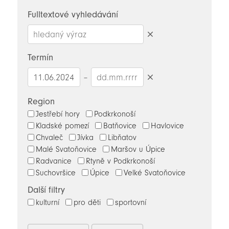
novinky
Fulltextové vyhledávání
Smazat
hledaný
Termín
výraz
–
Smazat
datumy
Region
Jestřebí hory
Podkrkonoší
Kladské pomezí
Batňovice
Havlovice
Chvaleč
Jívka
Libňatov
Malé Svatoňovice
Maršov u Úpice
Radvanice
Rtyně v Podkrkonoší
Suchovršice
Úpice
Velké Svatoňovice
Další filtry
kulturní
pro děti
sportovní