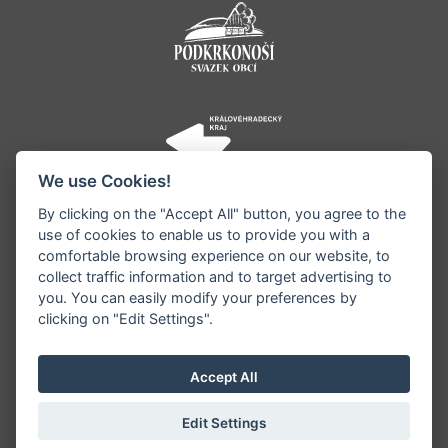
We use Cookies!
By clicking on the "Accept All" button, you agree to the
use of cookies to enable us to provide you with a
comfortable browsing experience on our website, to
collect traffic information and to target advertising to
you. You can easily modify your preferences by
©1996 - 2026 Všechna práva vyhrazena serveru
clicking on "Edit Settings".
www.jestrebihory.net | Vyrobil:
iQsoft.cz
Redakce neodpovídá za pravdivost a objektivitu
Accept All
zveřejňovaných informací a vyhrazuje si právo
informace editovat či odmítnout uveřejnění.
Edit Settings
Sekce pro starosty
|
Nastavení cookies