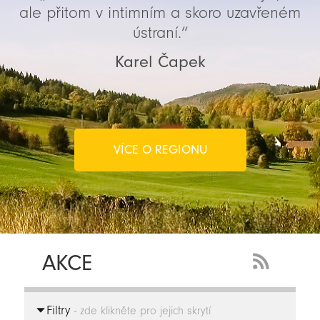
ale přitom v intimním a skoro uzavřeném
ústraní.“
Karel Čapek
VÍCE O REGIONU
AKCE
RSS
Feed
Filtry
-
- zde klikněte pro jejich skrytí