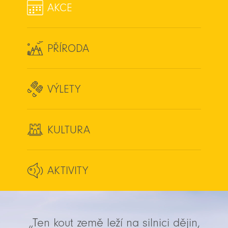
AKCE
PŘÍRODA
VÝLETY
KULTURA
AKTIVITY
„Ten kout země leží na silnici dějin,