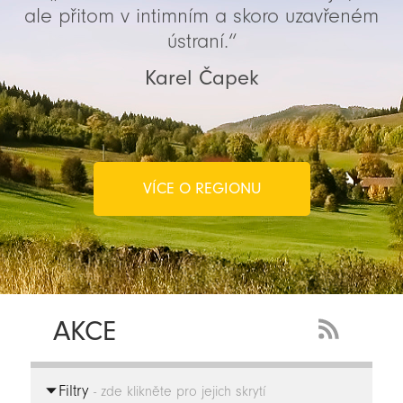
ale přitom v intimním a skoro uzavřeném
ústraní.“
Karel Čapek
VÍCE O REGIONU
AKCE
RSS
Feed
Filtry
-
- zde klikněte pro jejich skrytí