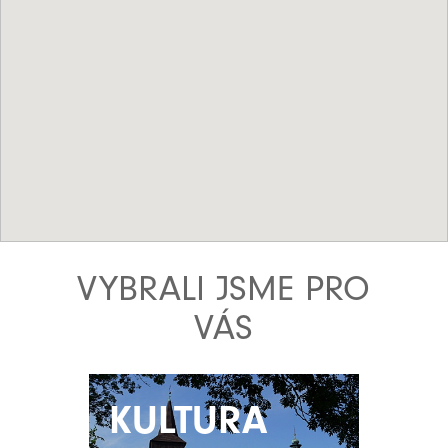
VYBRALI JSME PRO
VÁS
KULTURA
KULTURA