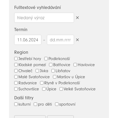
novinky
Fulltextové vyhledávání
Smazat
hledaný
Termín
výraz
–
Smazat
datumy
Region
Jestřebí hory
Podkrkonoší
Kladské pomezí
Batňovice
Havlovice
Chvaleč
Jívka
Libňatov
Malé Svatoňovice
Maršov u Úpice
Radvanice
Rtyně v Podkrkonoší
Suchovršice
Úpice
Velké Svatoňovice
Další filtry
kulturní
pro děti
sportovní