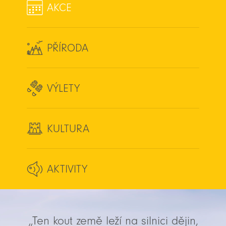
AKCE
PŘÍRODA
VÝLETY
KULTURA
AKTIVITY
„Ten kout země leží na silnici dějin,