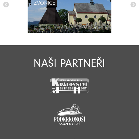
ZVONICE
ZVONICE
NAŠI PARTNEŘI