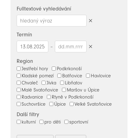
novinky
Fulltextové vyhledávání
Smazat
hledaný
Termín
výraz
–
Smazat
datumy
Region
Jestřebí hory
Podkrkonoší
Kladské pomezí
Batňovice
Havlovice
Chvaleč
Jívka
Libňatov
Malé Svatoňovice
Maršov u Úpice
Radvanice
Rtyně v Podkrkonoší
Suchovršice
Úpice
Velké Svatoňovice
Další filtry
kulturní
pro děti
sportovní