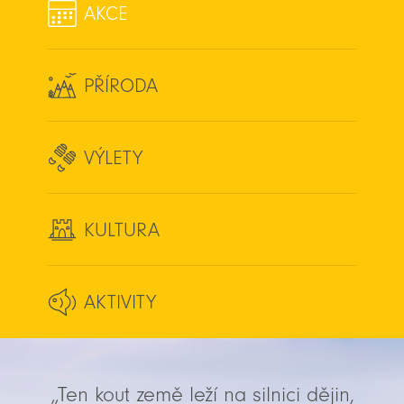
AKCE
PŘÍRODA
VÝLETY
KULTURA
AKTIVITY
„Ten kout země leží na silnici dějin,