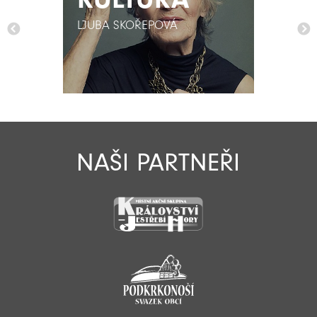
LJUBA SKOŘEPOVÁ
LJUBA SKOŘEPOVÁ
NAŠI PARTNEŘI