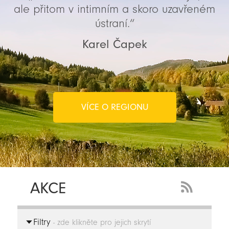
ale přitom v intimním a skoro uzavřeném
ústraní.“
Karel Čapek
VÍCE O REGIONU
AKCE
RSS
Feed
Filtry
-
- zde klikněte pro jejich skrytí