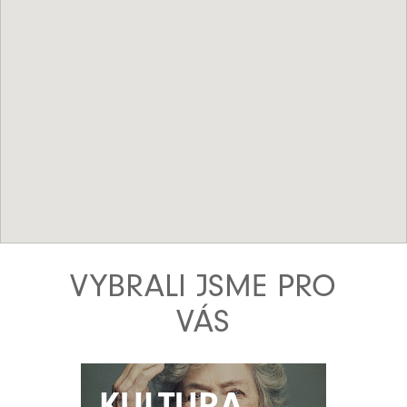
VYBRALI JSME PRO
VÁS
KULTURA
KULTURA