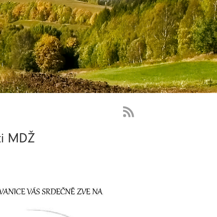
RSS
Feed
ti MDŽ
-
novinky