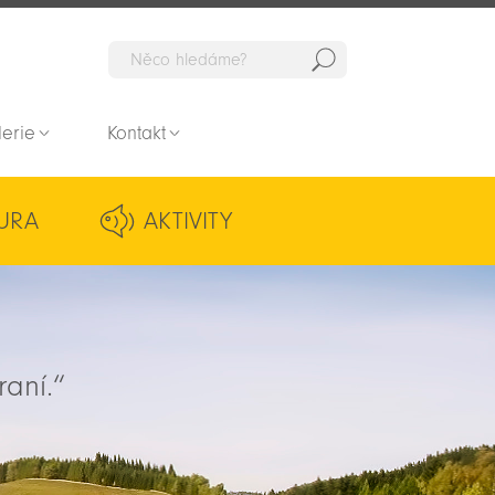
Hedat
lerie
Kontakt
URA
AKTIVITY
raní.“