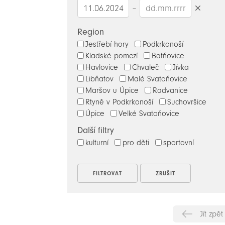
–
Smazat
datumy
Region
Jestřebí hory
Podkrkonoší
Kladské pomezí
Batňovice
Havlovice
Chvaleč
Jívka
Libňatov
Malé Svatoňovice
Maršov u Úpice
Radvanice
Rtyně v Podkrkonoší
Suchovršice
Úpice
Velké Svatoňovice
Další filtry
kulturní
pro děti
sportovní
Jít zpět