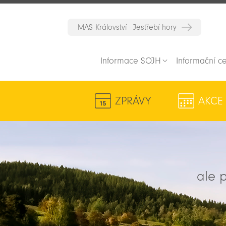
MAS Království - Jestřebí hory
Informace SOJH
Informační c
ZPRÁVY
AKCE
ale p