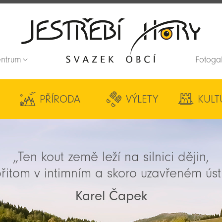
entrum
Fotoga
Zpět na titulní stranu
PŘÍRODA
VÝLETY
KULT
„Ten kout země leží na silnici dějin,
řitom v intimním a skoro uzavřeném úst
Karel Čapek