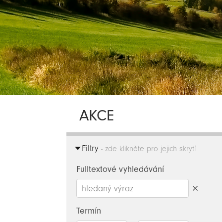
AKCE
Filtry
- zde klikněte pro jejich skrytí
Fulltextové vyhledávání
Smazat
hledaný
Termín
výraz