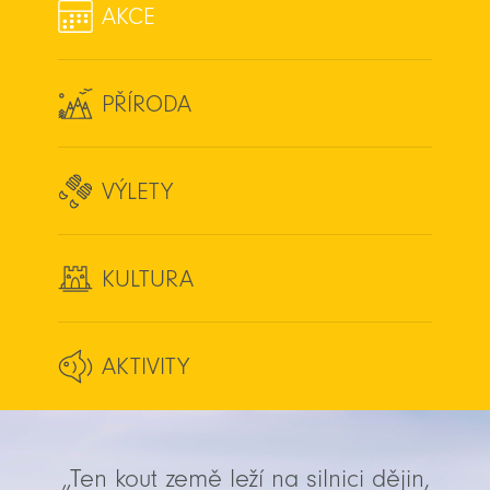
AKCE
PŘÍRODA
VÝLETY
KULTURA
AKTIVITY
„Ten kout země leží na silnici dějin,