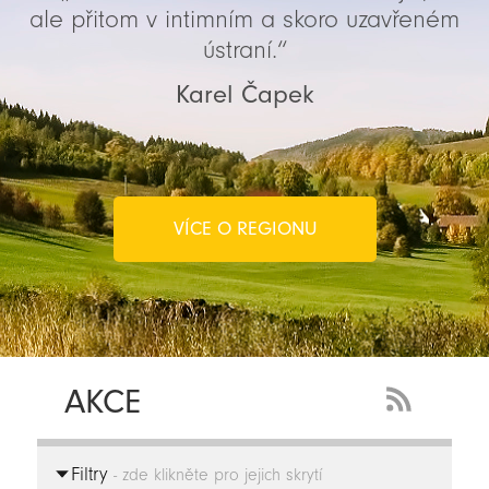
ale přitom v intimním a skoro uzavřeném
ústraní.“
Karel Čapek
VÍCE O REGIONU
AKCE
RSS
Feed
Filtry
-
- zde klikněte pro jejich skrytí