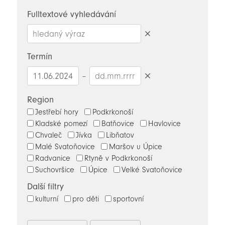
novinky
Fulltextové vyhledávání
Smazat
hledaný
Termín
výraz
–
Smazat
datumy
Region
Jestřebí hory
Podkrkonoší
Kladské pomezí
Batňovice
Havlovice
Chvaleč
Jívka
Libňatov
Malé Svatoňovice
Maršov u Úpice
Radvanice
Rtyně v Podkrkonoší
Suchovršice
Úpice
Velké Svatoňovice
Další filtry
kulturní
pro děti
sportovní