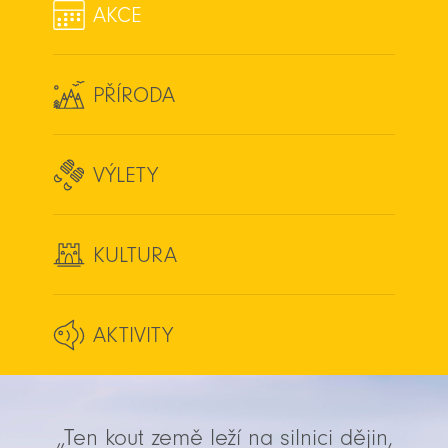
AKCE
PŘÍRODA
VÝLETY
KULTURA
AKTIVITY
„Ten kout země leží na silnici dějin,