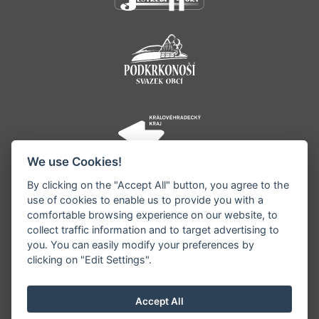
We use Cookies!
By clicking on the "Accept All" button, you agree to the
use of cookies to enable us to provide you with a
comfortable browsing experience on our website, to
collect traffic information and to target advertising to
you. You can easily modify your preferences by
©1996 - 2026 Všechna práva vyhrazena serveru
clicking on "Edit Settings".
www.jestrebihory.net | Vyrobil:
iQsoft.cz
Redakce neodpovídá za pravdivost a objektivitu
Accept All
zveřejňovaných informací a vyhrazuje si právo