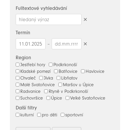
novinky
Fulltextové vyhledávání
Smazat
hledaný
Termín
výraz
–
Smazat
datumy
Region
Jestřebí hory
Podkrkonoší
Kladské pomezí
Batňovice
Havlovice
Chvaleč
Jívka
Libňatov
Malé Svatoňovice
Maršov u Úpice
Radvanice
Rtyně v Podkrkonoší
Suchovršice
Úpice
Velké Svatoňovice
Další filtry
kulturní
pro děti
sportovní