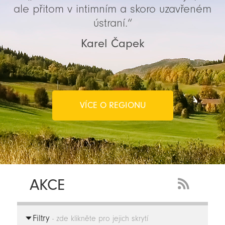
ale přitom v intimním a skoro uzavřeném
ústraní.“
Karel Čapek
VÍCE O REGIONU
AKCE
RSS
Feed
Filtry
-
- zde klikněte pro jejich skrytí