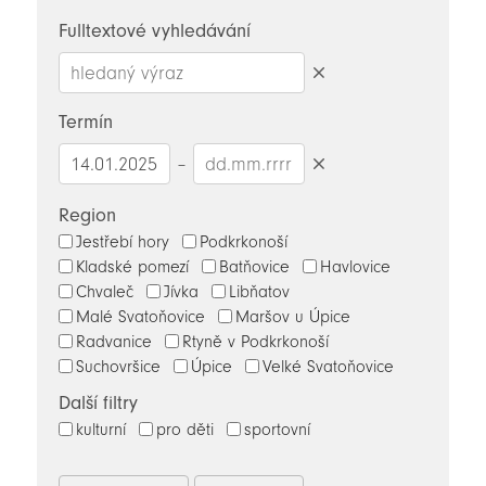
novinky
Fulltextové vyhledávání
Smazat
hledaný
Termín
výraz
–
Smazat
datumy
Region
Jestřebí hory
Podkrkonoší
Kladské pomezí
Batňovice
Havlovice
Chvaleč
Jívka
Libňatov
Malé Svatoňovice
Maršov u Úpice
Radvanice
Rtyně v Podkrkonoší
Suchovršice
Úpice
Velké Svatoňovice
Další filtry
kulturní
pro děti
sportovní