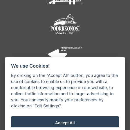
We use Cookies!
By clicking on the "Accept All" button, you agree to the
use of cookies to enable us to provide you with a
comfortable browsing experience on our website, to
collect traffic information and to target advertising to
you. You can easily modify your preferences by
©1996 - 2026 Všechna práva vyhrazena serveru
clicking on "Edit Settings".
www.jestrebihory.net | Vyrobil:
iQsoft.cz
Redakce neodpovídá za pravdivost a objektivitu
Accept All
zveřejňovaných informací a vyhrazuje si právo