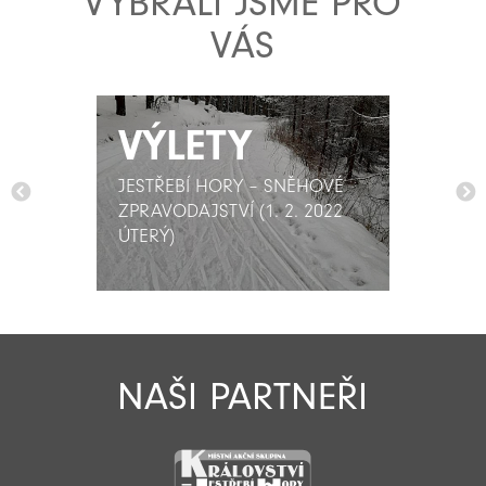
VYBRALI JSME PRO
VÁS
VÝLETY
VÝLETY
JESTŘEBÍ HORY – SNĚHOVÉ
JESTŘEBÍ HORY – SNĚHOVÉ
ZPRAVODAJSTVÍ (1. 2. 2022
ZPRAVODAJSTVÍ (1. 2. 2022
ÚTERÝ)
ÚTERÝ)
NAŠI PARTNEŘI