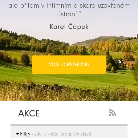
ale přitom v intimním a skoro uzavřeném
ústraní.“
Karel Čapek
VÍCE O REGIONU
AKCE
RSS
Feed
Filtry
-
- zde klikněte pro jejich skrytí