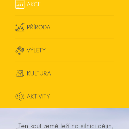
AKCE
PŘÍRODA
VÝLETY
KULTURA
AKTIVITY
„Ten kout země leží na silnici dějin,