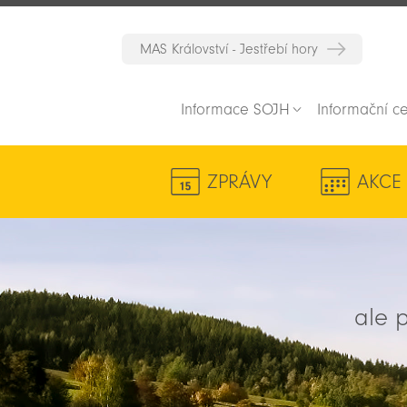
MAS Království - Jestřebí hory
Informace SOJH
Informační c
ZPRÁVY
AKCE
ale p