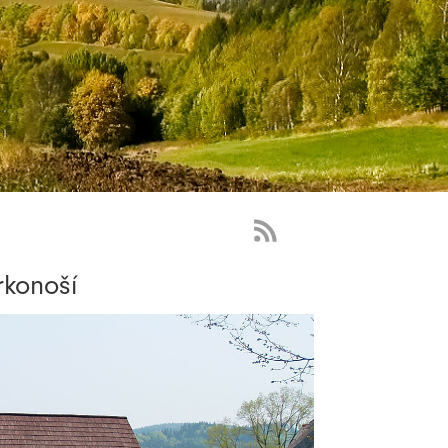
RSS
Feed
rkonoší
-
novinky