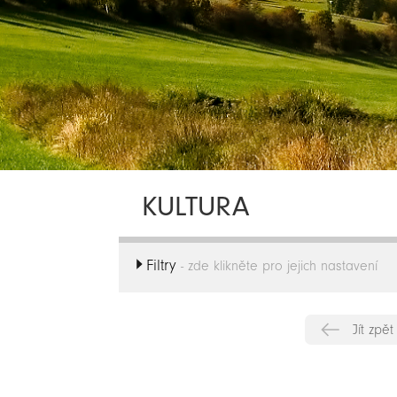
KULTURA
Filtry
- zde klikněte pro jejich nastavení
Jít zpět