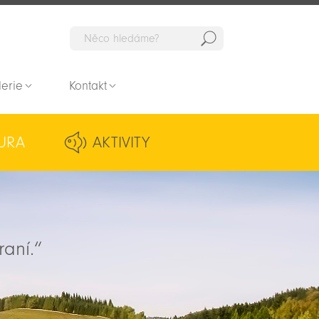
Hedat
lerie
Kontakt
URA
AKTIVITY
raní.“