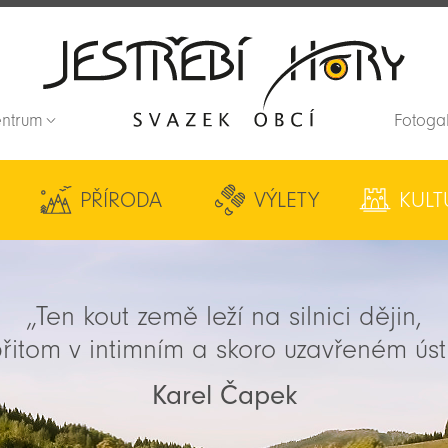
entrum
Fotoga
Zpět na titulní stranu
PŘÍRODA
VÝLETY
KULT
„Ten kout země leží na silnici dějin,
řitom v intimním a skoro uzavřeném úst
Karel Čapek