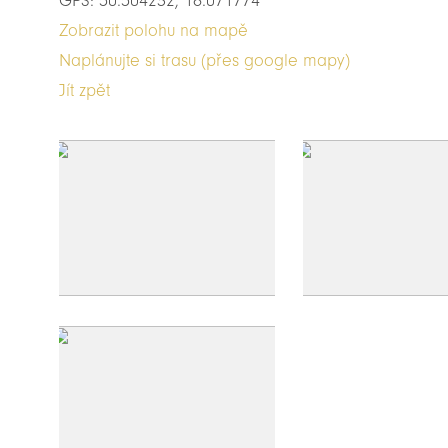
GPS: 50.504232, 16.071774
Zobrazit polohu na mapě
Naplánujte si trasu (přes google mapy)
Jít zpět