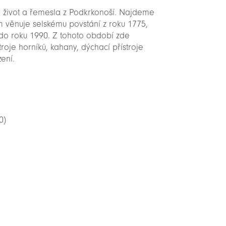
e život a řemesla z Podkrkonoší. Najdeme
 věnuje selskému povstání z roku 1775,
 do roku 1990. Z tohoto období zde
oje horníků, kahany, dýchací přístroje
ení.
0)