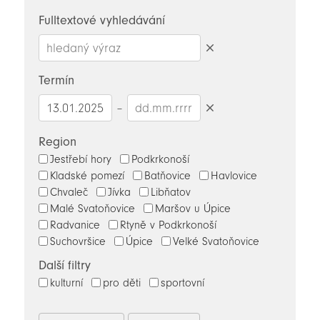
novinky
Fulltextové vyhledávání
Smazat
hledaný
Termín
výraz
–
Smazat
datumy
Region
Jestřebí hory
Podkrkonoší
Kladské pomezí
Batňovice
Havlovice
Chvaleč
Jívka
Libňatov
Malé Svatoňovice
Maršov u Úpice
Radvanice
Rtyně v Podkrkonoší
Suchovršice
Úpice
Velké Svatoňovice
Další filtry
kulturní
pro děti
sportovní