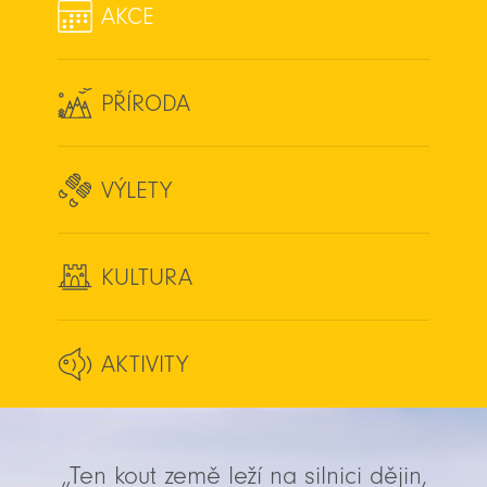
AKCE
PŘÍRODA
VÝLETY
KULTURA
AKTIVITY
„Ten kout země leží na silnici dějin,