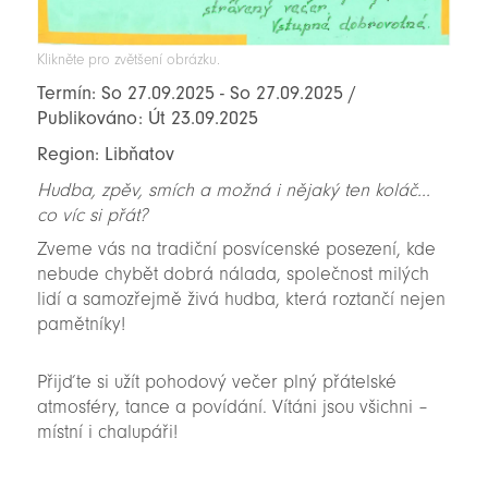
Klikněte pro zvětšení obrázku.
Termín: So 27.09.2025 - So 27.09.2025 /
Publikováno: Út 23.09.2025
Region: Libňatov
Hudba, zpěv, smích a možná i nějaký ten koláč...
co víc si přát?
Zveme vás na tradiční posvícenské posezení, kde
nebude chybět dobrá nálada, společnost milých
lidí a samozřejmě živá hudba, která roztančí nejen
pamětníky!
Přijďte si užít pohodový večer plný přátelské
atmosféry, tance a povídání. Vítáni jsou všichni –
místní i chalupáři!