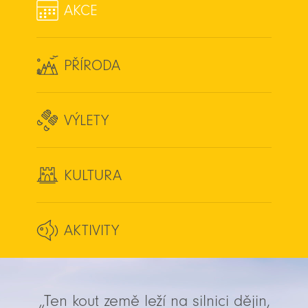
AKCE
PŘÍRODA
VÝLETY
KULTURA
AKTIVITY
„Ten kout země leží na silnici dějin,