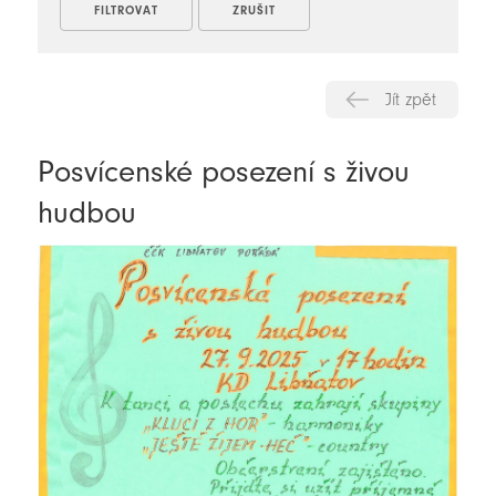
Jít zpět
Posvícenské posezení s živou
hudbou