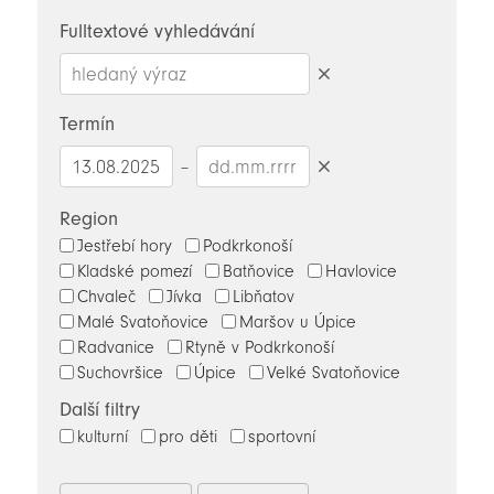
novinky
Fulltextové vyhledávání
Smazat
hledaný
Termín
výraz
–
Smazat
datumy
Region
Jestřebí hory
Podkrkonoší
Kladské pomezí
Batňovice
Havlovice
Chvaleč
Jívka
Libňatov
Malé Svatoňovice
Maršov u Úpice
Radvanice
Rtyně v Podkrkonoší
Suchovršice
Úpice
Velké Svatoňovice
Další filtry
kulturní
pro děti
sportovní