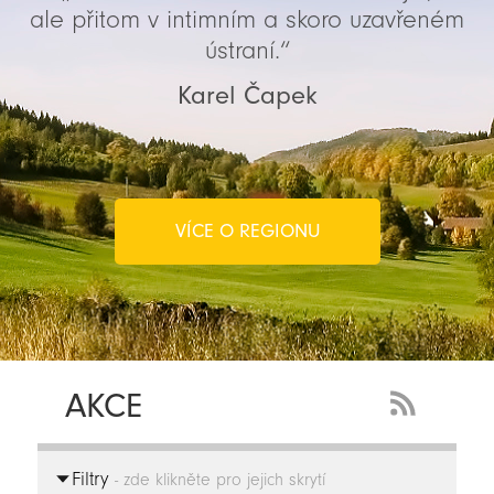
ale přitom v intimním a skoro uzavřeném
ústraní.“
Karel Čapek
VÍCE O REGIONU
AKCE
RSS
Feed
Filtry
-
- zde klikněte pro jejich skrytí