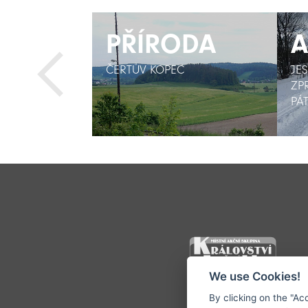
Y
Y
PŘÍRODA
PŘÍRODA
A
A
ALTMAN
ALTMAN
ČERTŮV KOPEC
ČERTŮV KOPEC
JE
JE
ZP
ZP
PÁT
PÁT
We use Cookies!
By clicking on the "Ac