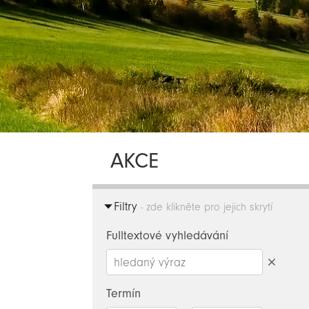
AKCE
Filtry
- zde klikněte pro jejich skrytí
Fulltextové vyhledávání
Smazat
hledaný
Termín
výraz