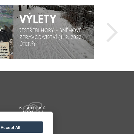
VÝLETY
VÝLETY
AKTIV
AKTIV
ČI
ČI
JESTŘEBÍ HORY – SNĚHOVÉ
JESTŘEBÍ HORY – SNĚHOVÉ
VŠESPORTOVNÍ
VŠESPORTOVNÍ
ZPRAVODAJSTVÍ (1. 2. 2022
ZPRAVODAJSTVÍ (1. 2. 2022
SOKOL HAVLOV
SOKOL HAVLOV
ÚTERÝ)
ÚTERÝ)
Accept All