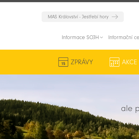
MAS Království - Jestřebí hory
Informace SOJH
Informační c
ZPRÁVY
AKCE
ale p