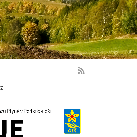
RSS
Feed
z
-
novinky