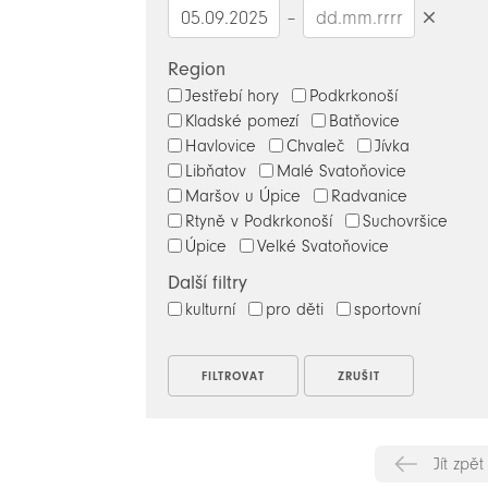
–
Smazat
datumy
Region
Jestřebí hory
Podkrkonoší
Kladské pomezí
Batňovice
Havlovice
Chvaleč
Jívka
Libňatov
Malé Svatoňovice
Maršov u Úpice
Radvanice
Rtyně v Podkrkonoší
Suchovršice
Úpice
Velké Svatoňovice
Další filtry
kulturní
pro děti
sportovní
Jít zpět