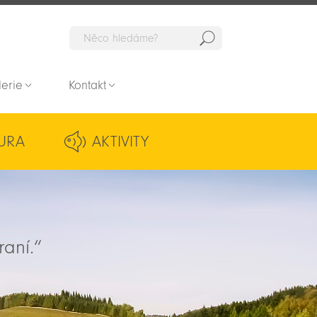
Hedat
lerie
Kontakt
URA
AKTIVITY
raní.“