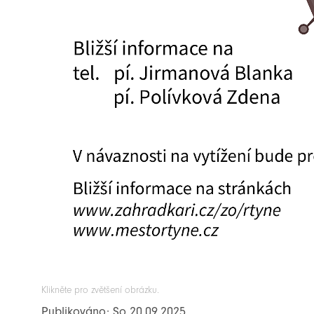
Klikněte pro zvětšení obrázku.
Publikováno: So 20.09.2025