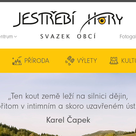
entrum
Fotoga
Zpět na titulní stranu
PŘÍRODA
VÝLETY
KULT
„Ten kout země leží na silnici dějin,
řitom v intimním a skoro uzavřeném úst
Karel Čapek