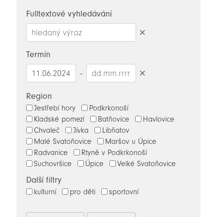
novinky
Fulltextové vyhledávání
Smazat
hledaný
Termín
výraz
–
Smazat
datumy
Region
Jestřebí hory
Podkrkonoší
Kladské pomezí
Batňovice
Havlovice
Chvaleč
Jívka
Libňatov
Malé Svatoňovice
Maršov u Úpice
Radvanice
Rtyně v Podkrkonoší
Suchovršice
Úpice
Velké Svatoňovice
Další filtry
kulturní
pro děti
sportovní