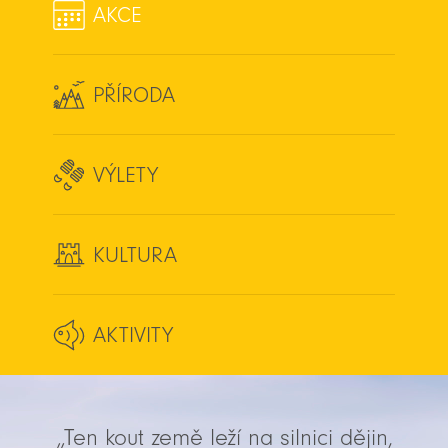
AKCE
PŘÍRODA
VÝLETY
KULTURA
AKTIVITY
„Ten kout země leží na silnici dějin,