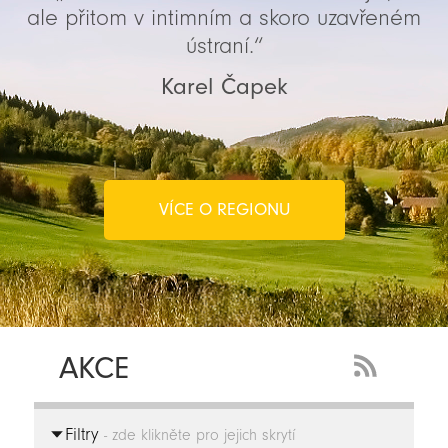
ale přitom v intimním a skoro uzavřeném
ústraní.“
Karel Čapek
VÍCE O REGIONU
AKCE
RSS
Feed
Filtry
-
- zde klikněte pro jejich skrytí