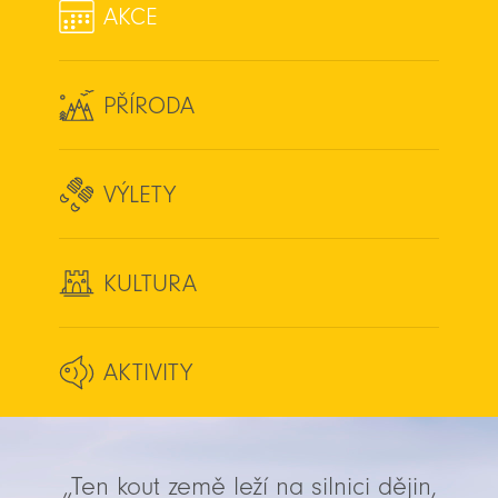
AKCE
PŘÍRODA
VÝLETY
KULTURA
AKTIVITY
„Ten kout země leží na silnici dějin,