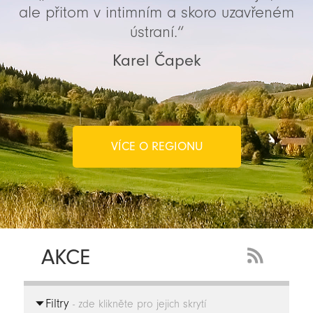
ale přitom v intimním a skoro uzavřeném
ústraní.“
Karel Čapek
VÍCE O REGIONU
AKCE
RSS
Feed
Filtry
-
- zde klikněte pro jejich skrytí