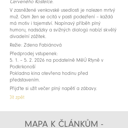
Červeného Kostelce.
V zasněžené venkovské usedlosti je nalezen mrtvý
muž. Osm žen se ocitá v pasti podezření – každá
má motiv i tajemství. Napínavý příběh plný
humoru, nadsázky a svižných dialogů nabízí skvělý
divadelní zážitek.
Režie: Zdena Fabiánová
Předprodej vstupenek:
5. 1. – 5. 2. 2026 na podatelně MěÚ Rtyně v
Podkrkonoší
Pokladna kina otevřena hodinu před
představením.
Přijďte si užít večer plný napětí a zábavy.
Jít zpět
MAPA K ČLÁNKŮM -