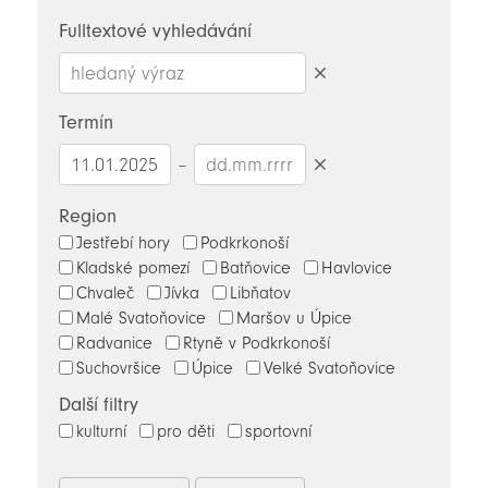
novinky
Fulltextové vyhledávání
Smazat
hledaný
Termín
výraz
–
Smazat
datumy
Region
Jestřebí hory
Podkrkonoší
Kladské pomezí
Batňovice
Havlovice
Chvaleč
Jívka
Libňatov
Malé Svatoňovice
Maršov u Úpice
Radvanice
Rtyně v Podkrkonoší
Suchovršice
Úpice
Velké Svatoňovice
Další filtry
kulturní
pro děti
sportovní