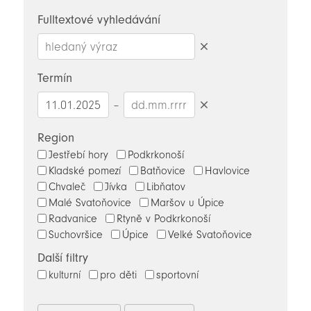
novinky
Fulltextové vyhledávání
Smazat
hledaný
Termín
výraz
–
Smazat
datumy
Region
Jestřebí hory
Podkrkonoší
Kladské pomezí
Batňovice
Havlovice
Chvaleč
Jívka
Libňatov
Malé Svatoňovice
Maršov u Úpice
Radvanice
Rtyně v Podkrkonoší
Suchovršice
Úpice
Velké Svatoňovice
Další filtry
kulturní
pro děti
sportovní