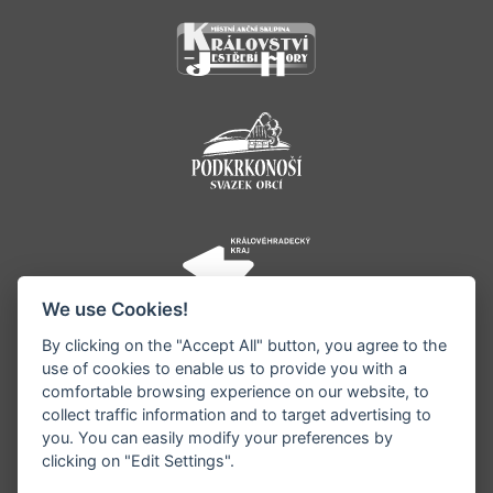
We use Cookies!
By clicking on the "Accept All" button, you agree to the
use of cookies to enable us to provide you with a
comfortable browsing experience on our website, to
collect traffic information and to target advertising to
you. You can easily modify your preferences by
©1996 - 2026 Všechna práva vyhrazena serveru
clicking on "Edit Settings".
www.jestrebihory.net | Vyrobil:
iQsoft.cz