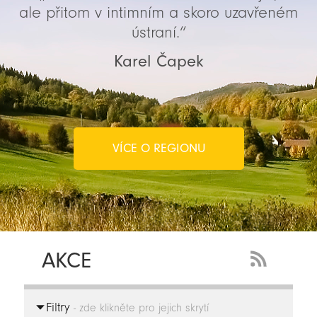
ale přitom v intimním a skoro uzavřeném
ústraní.“
Karel Čapek
VÍCE O REGIONU
AKCE
RSS
Feed
Filtry
-
- zde klikněte pro jejich skrytí