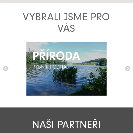
VYBRALI JSME PRO
VÁS
PŘÍRODA
PŘÍRODA
RYBNÍK PODHÁJ
RYBNÍK PODHÁJ
NAŠI PARTNEŘI