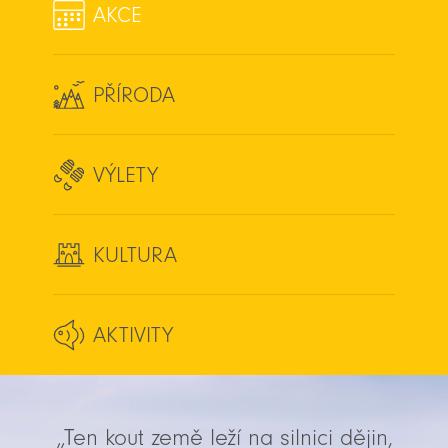
AKCE
PŘÍRODA
VÝLETY
KULTURA
AKTIVITY
„Ten kout země leží na silnici dějin,