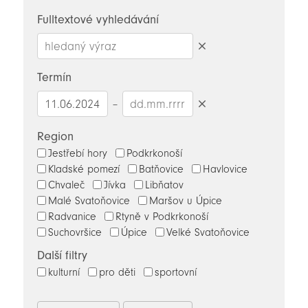
novinky
Fulltextové vyhledávání
Smazat
hledaný
Termín
výraz
–
Smazat
datumy
Region
Jestřebí hory
Podkrkonoší
Kladské pomezí
Batňovice
Havlovice
Chvaleč
Jívka
Libňatov
Malé Svatoňovice
Maršov u Úpice
Radvanice
Rtyně v Podkrkonoší
Suchovršice
Úpice
Velké Svatoňovice
Další filtry
kulturní
pro děti
sportovní