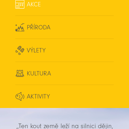
AKCE
PŘÍRODA
VÝLETY
KULTURA
AKTIVITY
„Ten kout země leží na silnici dějin,