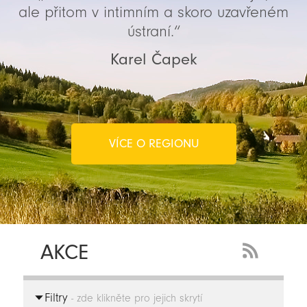
ale přitom v intimním a skoro uzavřeném
ústraní.“
Karel Čapek
VÍCE O REGIONU
AKCE
RSS
Feed
Filtry
-
- zde klikněte pro jejich skrytí