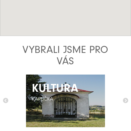
VYBRALI JSME PRO
VÁS
KULTURA
KULTURA
KAPLIČKA
KAPLIČKA