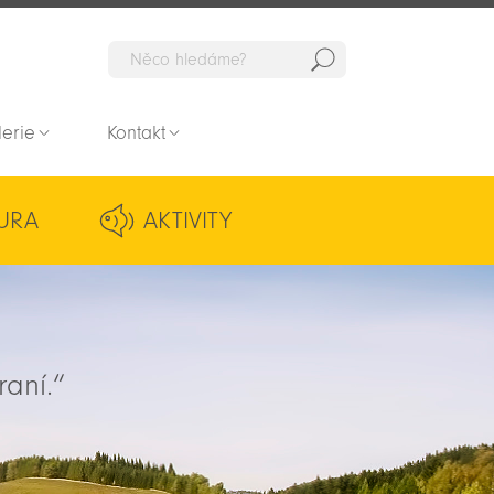
Hedat
lerie
Kontakt
URA
AKTIVITY
raní.“