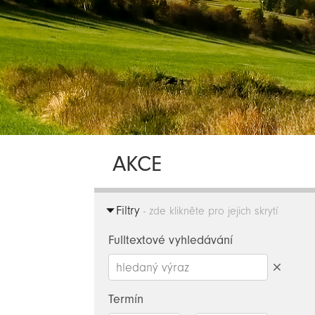
AKCE
Filtry
- zde klikněte pro jejich skrytí
Fulltextové vyhledávání
Smazat
hledaný
Termín
výraz