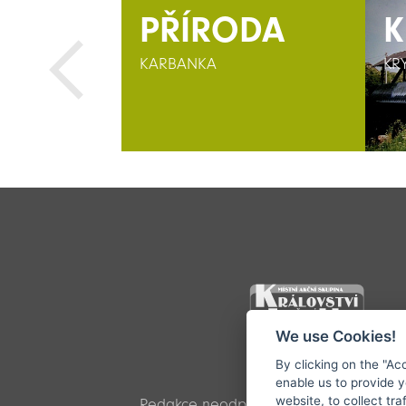
RA
RA
PŘÍRODA
K
K
TYNĚ V
TYNĚ V
KARBANKA
KR
KR
We use Cookies!
By clicking on the "Ac
©1996 - 2026 
enable us to provide 
website, to collect tra
Redakce neodpovídá za pravdivost a obj