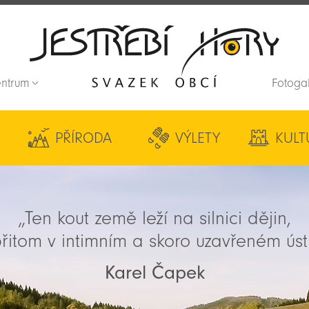
entrum
Fotoga
Zpět na titulní stranu
PŘÍRODA
VÝLETY
KULT
„Ten kout země leží na silnici dějin,
řitom v intimním a skoro uzavřeném úst
Karel Čapek