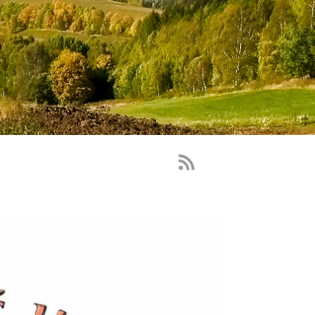
RSS
Feed
-
novinky