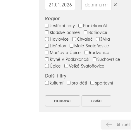
–
Smazat
datumy
Region
Jestřebí hory
Podkrkonoší
Kladské pomezí
Batňovice
Havlovice
Chvaleč
Jívka
Libňatov
Malé Svatoňovice
Maršov u Úpice
Radvanice
Rtyně v Podkrkonoší
Suchovršice
Úpice
Velké Svatoňovice
Další filtry
kulturní
pro děti
sportovní
Jít zpět