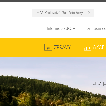
MAS Království - Jestřebí hory
Informace SOJH
Informační c
ZPRÁVY
AKCE
ale p