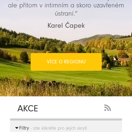
ale přitom v intimním a skoro uzavřeném
ústraní.“
Karel Čapek
VÍCE O REGIONU
AKCE
RSS
Feed
Filtry
-
- zde klikněte pro jejich skrytí