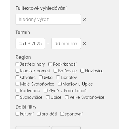
novinky
Fulltextové vyhledávání
Smazat
hledaný
Termín
výraz
–
Smazat
datumy
Region
Jestřebí hory
Podkrkonoší
Kladské pomezí
Batňovice
Havlovice
Chvaleč
Jívka
Libňatov
Malé Svatoňovice
Maršov u Úpice
Radvanice
Rtyně v Podkrkonoší
Suchovršice
Úpice
Velké Svatoňovice
Další filtry
kulturní
pro děti
sportovní