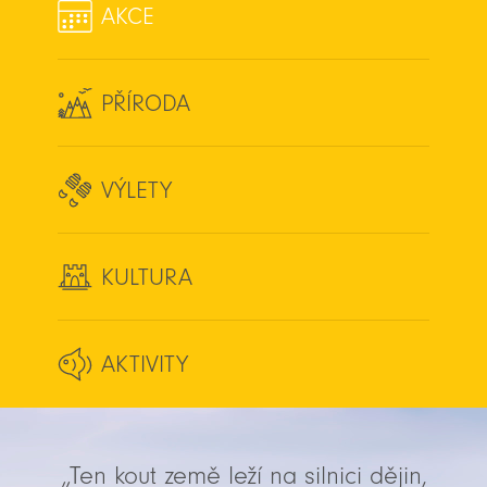
AKCE
PŘÍRODA
VÝLETY
KULTURA
AKTIVITY
„Ten kout země leží na silnici dějin,