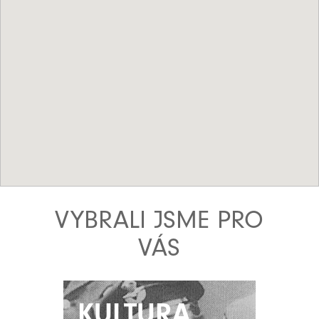
VYBRALI JSME PRO
VÁS
KULTURA
KULTURA