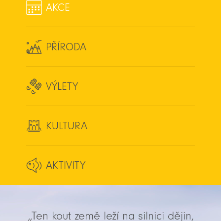
AKCE
PŘÍRODA
VÝLETY
KULTURA
AKTIVITY
„Ten kout země leží na silnici dějin,