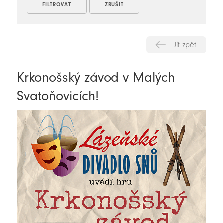
Jít zpět
Krkonošský závod v Malých
Svatoňovicích!