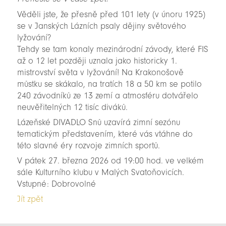
Věděli jste, že přesně před 101 lety (v únoru 1925)
se v Janských Lázních psaly dějiny světového
lyžování?
Tehdy se tam konaly mezinárodní závody, které FIS
až o 12 let později uznala jako historicky 1.
mistrovství světa v lyžování! Na Krakonošově
můstku se skákalo, na tratích 18 a 50 km se potilo
240 závodníků ze 13 zemí a atmosféru dotvářelo
neuvěřitelných 12 tisíc diváků.
Lázeňské DIVADLO Snů uzavírá zimní sezónu
tematickým představením, které vás vtáhne do
této slavné éry rozvoje zimních sportů.
V pátek 27. března 2026 od 19:00 hod. ve velkém
sále Kulturního klubu v Malých Svatoňovicích.
Vstupné: Dobrovolné
Jít zpět