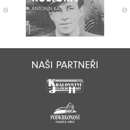
ANTONÍN KAŠPAR
ANTONÍN KAŠPAR
NAŠI PARTNEŘI