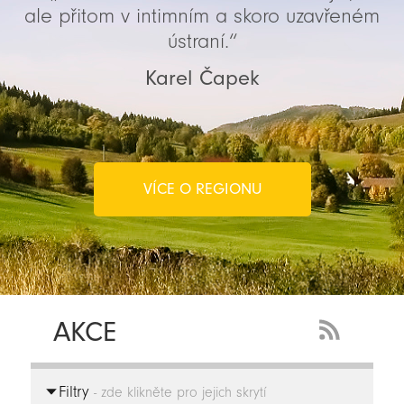
ale přitom v intimním a skoro uzavřeném
ústraní.“
Karel Čapek
VÍCE O REGIONU
AKCE
RSS
Feed
Filtry
-
- zde klikněte pro jejich skrytí