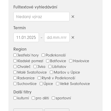
novinky
Fulltextové vyhledávání
Smazat
hledaný
Termín
výraz
–
Smazat
datumy
Region
Jestřebí hory
Podkrkonoší
Kladské pomezí
Batňovice
Havlovice
Chvaleč
Jívka
Libňatov
Malé Svatoňovice
Maršov u Úpice
Radvanice
Rtyně v Podkrkonoší
Suchovršice
Úpice
Velké Svatoňovice
Další filtry
kulturní
pro děti
sportovní