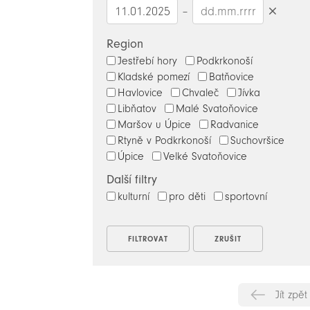
–
Smazat
datumy
Region
Jestřebí hory
Podkrkonoší
Kladské pomezí
Batňovice
Havlovice
Chvaleč
Jívka
Libňatov
Malé Svatoňovice
Maršov u Úpice
Radvanice
Rtyně v Podkrkonoší
Suchovršice
Úpice
Velké Svatoňovice
Další filtry
kulturní
pro děti
sportovní
Jít zpět