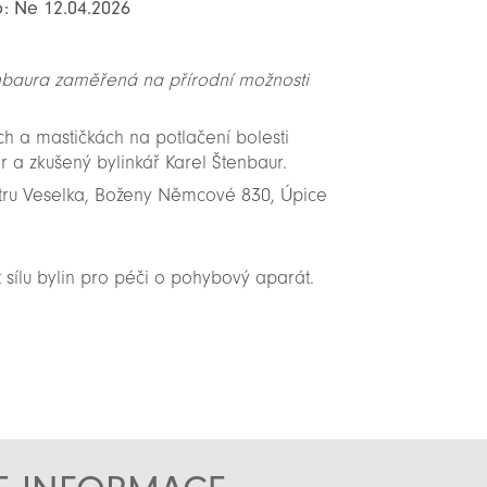
o: Ne 12.04.2026
enbaura zaměřená na přírodní možnosti
 a mastičkách na potlačení bolesti
 a zkušený bylinkář Karel Štenbaur.
tru Veselka, Boženy Němcové 830, Úpice
ít sílu bylin pro péči o pohybový aparát.