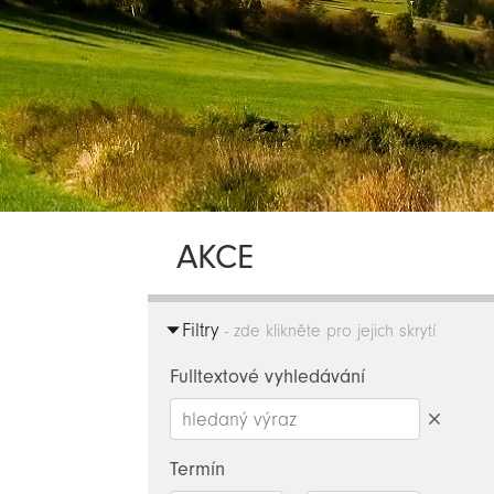
AKCE
Filtry
- zde klikněte pro jejich skrytí
Fulltextové vyhledávání
Smazat
hledaný
Termín
výraz