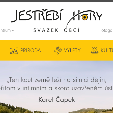
entrum
Fotoga
Zpět na titulní stranu
PŘÍRODA
VÝLETY
KULT
„Ten kout země leží na silnici dějin,
řitom v intimním a skoro uzavřeném úst
Karel Čapek