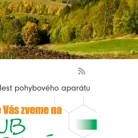
RSS
Feed
olest pohybového aparátu
-
novinky