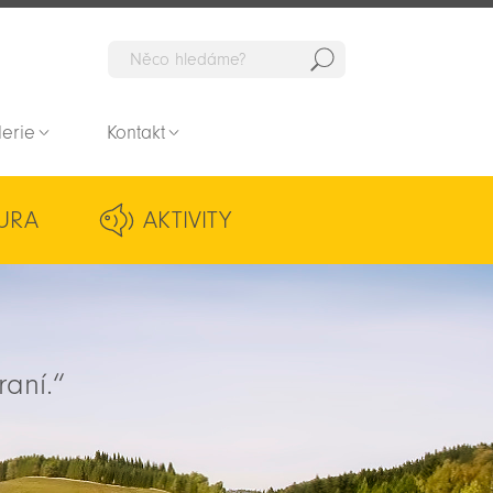
Hedat
lerie
Kontakt
URA
AKTIVITY
raní.“