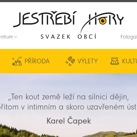
entrum
Fotoga
Zpět na titulní stranu
PŘÍRODA
VÝLETY
KULT
„Ten kout země leží na silnici dějin,
řitom v intimním a skoro uzavřeném úst
Karel Čapek