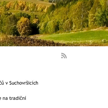
RSS
Feed
-
novinky