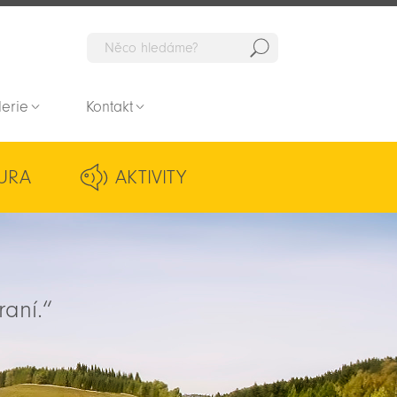
Hedat
lerie
Kontakt
URA
AKTIVITY
raní.“