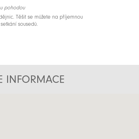
kou pohodou
dějnic. Těšit se můžete na příjemnou
 setkání sousedů.
TE INFORMACE