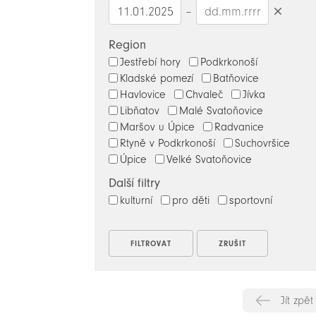
–
Smazat
datumy
Region
Jestřebí hory
Podkrkonoší
Kladské pomezí
Batňovice
Havlovice
Chvaleč
Jívka
Libňatov
Malé Svatoňovice
Maršov u Úpice
Radvanice
Rtyně v Podkrkonoší
Suchovršice
Úpice
Velké Svatoňovice
Další filtry
kulturní
pro děti
sportovní
Jít zpět