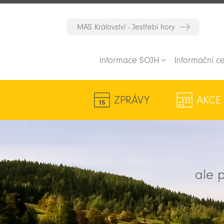
MAS Království - Jestřebí hory
Informace SOJH
Informační c
ZPRÁVY
AKCE
ale p