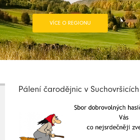
VÍCE O REGIONU
Pálení čarodějnic v Suchovršicích