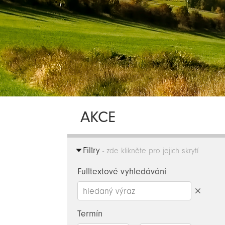
AKCE
Filtry
- zde klikněte pro jejich skrytí
Fulltextové vyhledávání
Smazat
hledaný
Termín
výraz