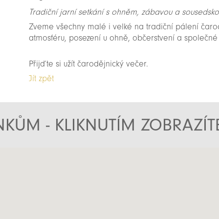
Tradiční jarní setkání s ohněm, zábavou a souseds
Zveme všechny malé i velké na tradiční pálení čaro
atmosféru, posezení u ohně, občerstvení a společné
Přijďte si užít čarodějnický večer.
Jít zpět
KŮM - KLIKNUTÍM ZOBRAZÍ