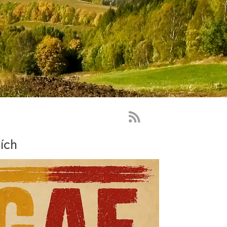
RSS
Feed
ích
-
novinky