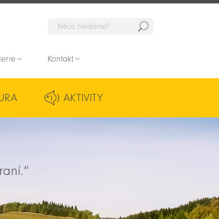
Hedat
lerie
Kontakt
URA
AKTIVITY
raní.“