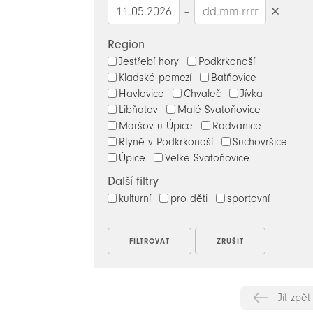
–
Smazat
datumy
Region
Jestřebí hory
Podkrkonoší
Kladské pomezí
Batňovice
Havlovice
Chvaleč
Jívka
Libňatov
Malé Svatoňovice
Maršov u Úpice
Radvanice
Rtyně v Podkrkonoší
Suchovršice
Úpice
Velké Svatoňovice
Další filtry
kulturní
pro děti
sportovní
Jít zpět