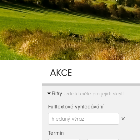
AKCE
Filtry
- zde klikněte pro jejich skrytí
Fulltextové vyhledávání
Smazat
hledaný
Termín
výraz