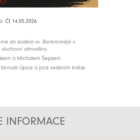
o: Čt 14.05.2026
eme do kostela sv. Bartoloměje v
 duchovní atmosféry.
ťákem a Michalem Šepsem.
 farnosti Úpice a pod vedením kněze
TE INFORMACE