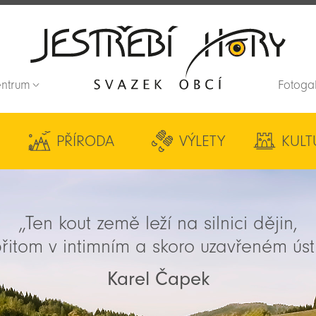
entrum
Fotoga
Zpět na titulní stranu
PŘÍRODA
VÝLETY
KULT
„Ten kout země leží na silnici dějin,
řitom v intimním a skoro uzavřeném úst
Karel Čapek