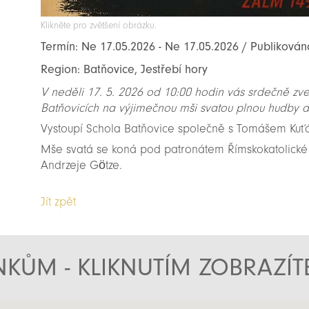
Klikněte pro zvětšení obrázku.
Termín: Ne 17.05.2026 - Ne 17.05.2026 / Publikován
Region: Batňovice, Jestřebí hory
V neděli 17. 5. 2026 od 10:00 hodin vás srdečně zv
Batňovicích na výjimečnou mši svatou plnou hudby a
Vystoupí Schola Batňovice společně s Tomášem Ku
Mše svatá se koná pod patronátem Římskokatolické
Andrzeje Götze.
Jít zpět
KŮM - KLIKNUTÍM ZOBRAZÍ