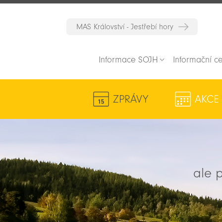
MAS Království - Jestřebí hory
Informace SOJH
Informační c
ZPRÁVY
AKCE
ale p