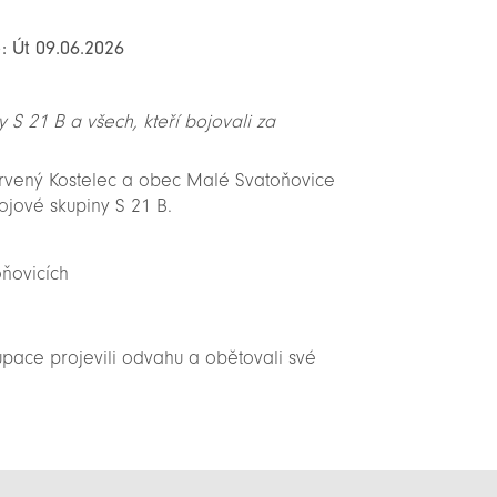
: Út 09.06.2026
S 21 B a všech, kteří bojovali za
ervený Kostelec a obec Malé Svatoňovice
jové skupiny S 21 B.
oňovicích
kupace projevili odvahu a obětovali své