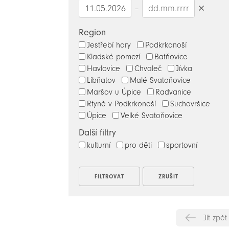
–
Smazat
datumy
Region
Jestřebí hory
Podkrkonoší
Kladské pomezí
Batňovice
Havlovice
Chvaleč
Jívka
Libňatov
Malé Svatoňovice
Maršov u Úpice
Radvanice
Rtyně v Podkrkonoší
Suchovršice
Úpice
Velké Svatoňovice
Další filtry
kulturní
pro děti
sportovní
Jít zpět