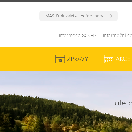
MAS Království - Jestřebí hory
Informace SOJH
Informační c
ZPRÁVY
AKCE
ale p