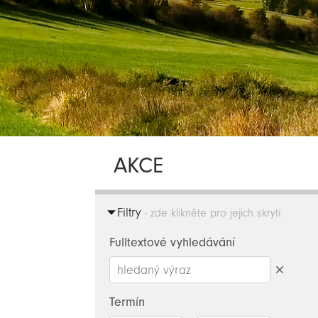
AKCE
Filtry
- zde klikněte pro jejich skrytí
Fulltextové vyhledávání
Smazat
hledaný
Termín
výraz