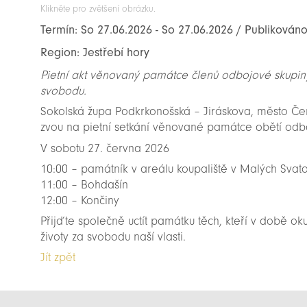
Klikněte pro zvětšení obrázku.
Termín: So 27.06.2026 - So 27.06.2026 / Publikováno
Region: Jestřebí hory
Pietní akt věnovaný památce členů odbojové skupiny 
svobodu.
Sokolská župa Podkrkonošská – Jiráskova, město Č
zvou na pietní setkání věnované památce obětí odbo
V sobotu 27. června 2026
10:00 – památník v areálu koupaliště v Malých Svat
11:00 – Bohdašín
12:00 – Končiny
Přijďte společně uctít památku těch, kteří v době o
životy za svobodu naší vlasti.
Jít zpět