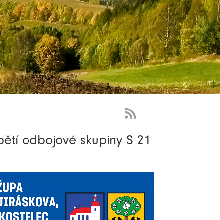
RSS
Feed
obětí odbojové skupiny S 21
-
novinky