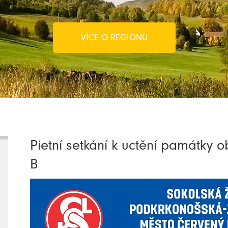
VÍCE O REGIONU
Pietní setkání k uctění památky 
B