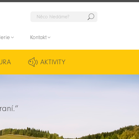
Hedat
lerie
Kontakt
URA
AKTIVITY
raní.“