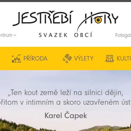
entrum
Fotoga
Zpět na titulní stranu
PŘÍRODA
VÝLETY
KULT
„Ten kout země leží na silnici dějin,
řitom v intimním a skoro uzavřeném úst
Karel Čapek