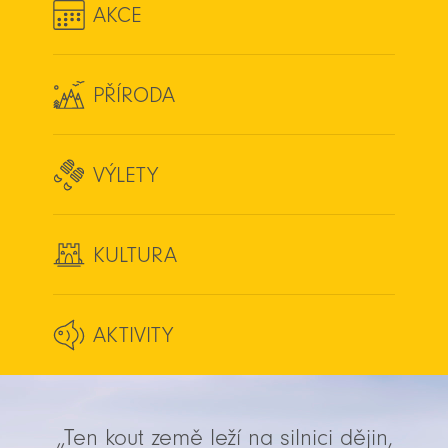
AKCE
PŘÍRODA
VÝLETY
KULTURA
AKTIVITY
„Ten kout země leží na silnici dějin,