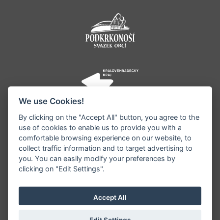
We use Cookies!
By clicking on the "Accept All" button, you agree to the
use of cookies to enable us to provide you with a
comfortable browsing experience on our website, to
collect traffic information and to target advertising to
you. You can easily modify your preferences by
©1996 - 2026 Všechna práva vyhrazena serveru
clicking on "Edit Settings".
www.jestrebihory.net | Vyrobil:
iQsoft.cz
Redakce neodpovídá za pravdivost a objektivitu
Accept All
zveřejňovaných informací a vyhrazuje si právo
informace editovat či odmítnout uveřejnění.