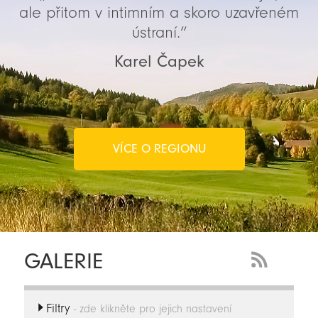
ale přitom v intimním a skoro uzavřeném
ústraní.“
Karel Čapek
VÍCE O REGIONU
GALERIE
RSS
Feed
Filtry
-
- zde klikněte pro jejich nastavení