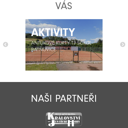
VÁS
AKTIVITY
AKTIVITY
ANTUKOVÉ KURTY TJ SOKOL
ANTUKOVÉ KURTY TJ SOKOL
BATŇOVICE
BATŇOVICE
NAŠI PARTNEŘI