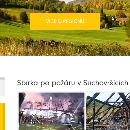
VÍCE O REGIONU
Sbírka po požáru v Suchovršicích