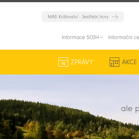
MAS Království - Jestřebí hory
Informace SOJH
Informační c
ZPRÁVY
AKCE
ale p