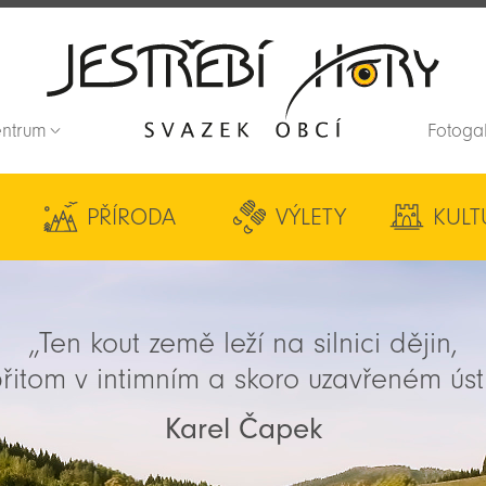
entrum
Fotoga
Zpět na titulní stranu
PŘÍRODA
VÝLETY
KULT
„Ten kout země leží na silnici dějin,
řitom v intimním a skoro uzavřeném úst
Karel Čapek