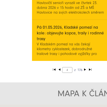
Havlovičtí senioři vyrazili ve čtvrtek 23.
dubna 2026 v 15 hodin od ZŠ a MŠ
Havlovice na svých elektrokolech směrem
k hvězdárně v Úpici. Byla pro ně
připravena komentovaná prohlídka
hvězdárny, během které se s průvodcem
Pá 01.05.2026, Kladské pomezí na
podívali dalekohledem na Slunce , Měsíc
kole: objevujte kopce, traily i rodinné
i planetu Venuši. Následně si prohlédli i
trasy
venkovní areál a dozvěděli se spoustu
V Kladském pomezí na vás čekají
zajímavostí.
kilometry cyklostezek, dobrodružné
trailové trasy i pohodové vyjížďky pro
rodiny s dětmi. Ať už hledáte adrenalin v
kopcích nebo klidnou projížďku po rovině,
náš region má něco pro každého.
z
176
MAPA K ČLÁN