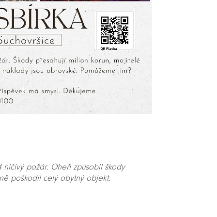
 ničivý požár. Oheň způsobil škody
ě poškodil celý obytný objekt.