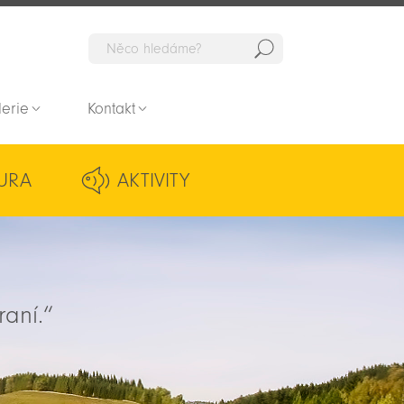
Hedat
lerie
Kontakt
URA
AKTIVITY
raní.“