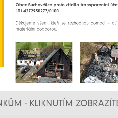
Obec Suchovršice proto zřídila transparentní účet
131-4272930277/0100
Děkujeme všem, kteří se rozhodnou pomoci – ať 
materiální podporou.
KŮM - KLIKNUTÍM ZOBRAZÍ