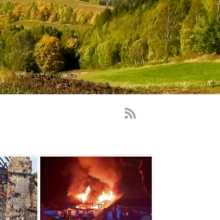
RSS
Feed
-
novinky