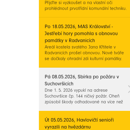
Přijďte si vyzkoušet a na vlastní oči
prohlédnout prvotřídní komunální techniku.
Po 18.05.2026, MAS Království -
Jestřebí hory pomohla s obnovou
památky v Radvanicích
Areál kostela svatého Jana Křtitele v
Radvanicích prošel obnovou. Nové tváře
se dočkaly ohradní zdi kulturní památky.
Pá 08.05.2026, Sbírka po požáru v
Suchovršicích
Dne 1. 5. 2026 vypukl na adrese
Suchovršice čp. 144 ničivý požár. Oheň
způsobil škody odhadované na více než
jeden milion korun a výrazně poškodil
celý obytný objekt.
Út 05.05.2026, Havlovičtí senioři
vyrazili na hvězdárnu