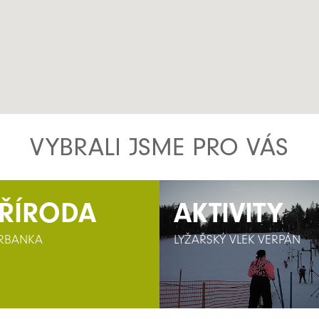
VYBRALI JSME PRO VÁS
ŘÍRODA
AKTIVITY
AKTIVITY
RBANKA
LYŽAŘSKÝ VLEK VERPÁN
LYŽAŘSKÝ VLEK VERPÁN