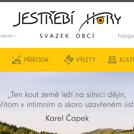
entrum
Fotoga
Zpět na titulní stranu
PŘÍRODA
VÝLETY
KULT
„Ten kout země leží na silnici dějin,
řitom v intimním a skoro uzavřeném úst
Karel Čapek