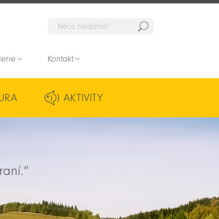
Hedat
lerie
Kontakt
URA
AKTIVITY
raní.“