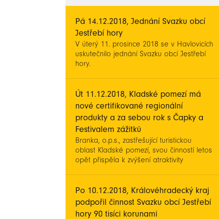
Pá 14.12.2018, Jednání Svazku obcí
Jestřebí hory
V úterý 11. prosince 2018 se v Havlovicích
uskutečnilo jednání Svazku obcí Jestřebí
hory.
Út 11.12.2018, Kladské pomezí má
nové certifikované regionální
produkty a za sebou rok s Čapky a
Festivalem zážitků
Branka, o.p.s., zastřešující turistickou
oblast Kladské pomezí, svou činností letos
opět přispěla k zvýšení atraktivity
destinace. Pokračovalo se nejen v
úspěšné cestovatelské soutěži Toulavý
baťoh, ale přibylo také komplexní
Po 10.12.2018, Královéhradecký kraj
zpracování života rodiny Čapkovy v
podpořil činnost Svazku obcí Jestřebí
Královéhradeckém kraji v papírové
hory 90 tisíci korunami
(mapa), elektronické (web) i společenské