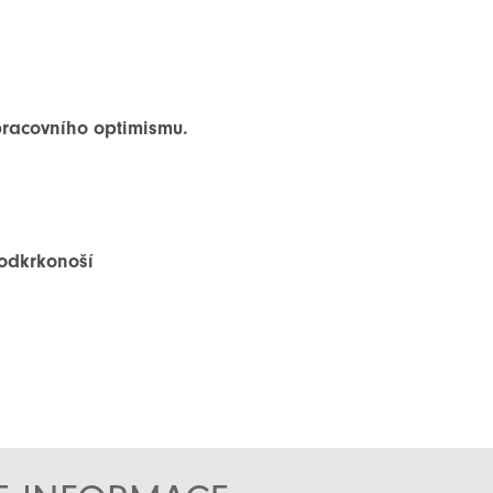
 pracovního optimismu.
Podkrkonoší