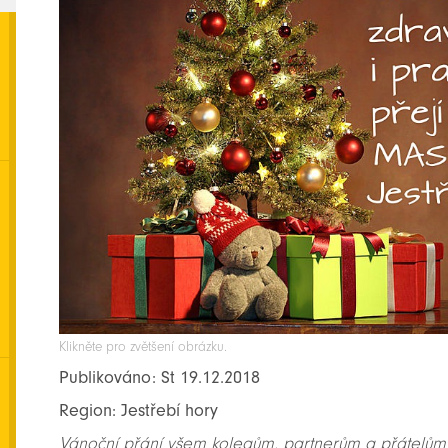
Klikněte pro zvětšení obrázku.
Publikováno: St 19.12.2018
Region: Jestřebí hory
Vánoční přání všem kolegům, partnerům a přátelům