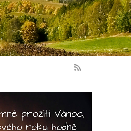
RSS
Feed
-
novinky