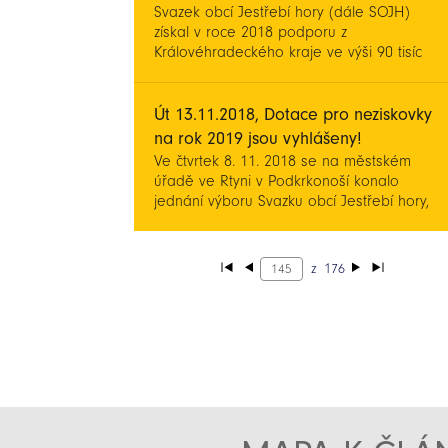
Svazek obcí Jestřebí hory (dále SOJH)
(konference, přednášky a setkání) formě.
získal v roce 2018 podporu z
V červenci a srpnu proběhl první ročník
Královéhradeckého kraje ve výši 90 tisíc
Festivalu zážitků na téma osobnosti.
Kč z dotačního programu Podpora svazků
obcí. Kompletní administrativní a
manažerský servis SOJH zajišťuje MAS
Út 13.11.2018, Dotace pro neziskovky
Království – Jestřebí hory, o.p.s.
na rok 2019 jsou vyhlášeny!
Ve čtvrtek 8. 11. 2018 se na městském
úřadě ve Rtyni v Podkrkonoší konalo
jednání výboru Svazku obcí Jestřebí hory,
na němž se vyhlásil dotační program pro
neziskové organizace.
z
176