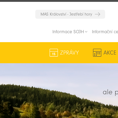
MAS Království - Jestřebí hory
Informace SOJH
Informační c
ZPRÁVY
AKCE
ale p