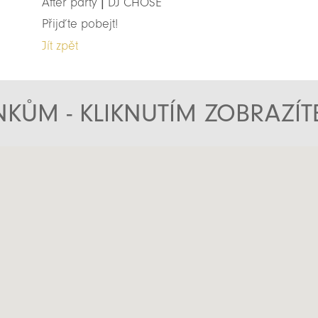
After party | DJ CHOSE
Přijďte pobejt!
Jít zpět
KŮM - KLIKNUTÍM ZOBRAZÍ