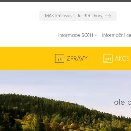
MAS Království - Jestřebí hory
Informace SOJH
Informační c
ZPRÁVY
AKCE
ale p