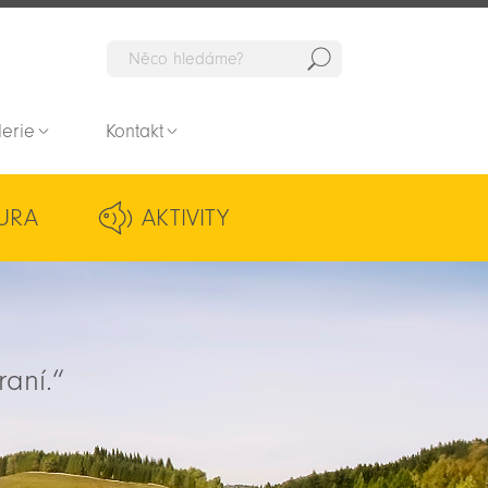
Hedat
lerie
Kontakt
URA
AKTIVITY
raní.“