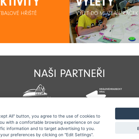
KTIVITY
VÝLETY
VÝLETY
TBALOVÉ HŘIŠTĚ
VÝLET DO MUZEA HRAČEK
VÝLET DO MUZEA HRAČEK
NAŠI PARTNEŘI
cept All" button, you agree to the use of cookies to
Všechna práva vyhrazena serveru www.jestrebihory.net | Vy
you with a comfortable browsing experience on our
E
ffic information and to target advertising to you.
ektivitu zveřejňovaných informací a vyhrazuje si právo info
your preferences by clicking on "Edit Settings".
Sekce pro starosty
|
Nastavení cookies