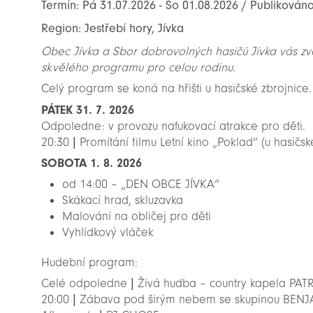
Termín: Pá 31.07.2026 - So 01.08.2026 / Publikováno
Region: Jestřebí hory, Jívka
Obec Jívka a Sbor dobrovolných hasičů Jívka vás zv
skvělého programu pro celou rodinu.
Celý program se koná na hřišti u hasičské zbrojnice
PÁTEK 31. 7. 2026
Odpoledne: v provozu nafukovací atrakce pro děti.
20:30 | Promítání filmu Letní kino „Poklad“ (u hasičsk
SOBOTA 1. 8. 2026
od 14:00 – „DEN OBCE JÍVKA“
Skákací hrad, skluzavka
Malování na obličej pro děti
Vyhlídkový vláček
Hudební program:
Celé odpoledne | Živá hudba – country kapela PA
20:00 | Zábava pod širým nebem se skupinou BE