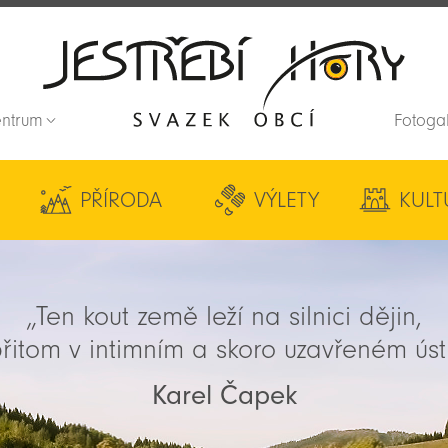
entrum
Fotoga
Zpět na titulní stranu
PŘÍRODA
VÝLETY
KULT
„Ten kout země leží na silnici dějin,
řitom v intimním a skoro uzavřeném úst
Karel Čapek