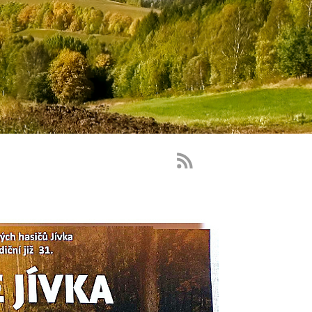
RSS
Feed
-
novinky