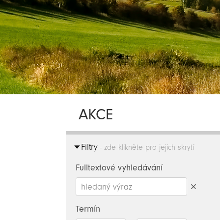
AKCE
Filtry
- zde klikněte pro jejich skrytí
Fulltextové vyhledávání
Smazat
hledaný
Termín
výraz