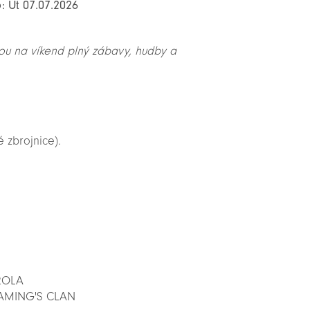
: Út 07.07.2026
ou na víkend plný zábavy, hudby a
.
é zbrojnice).
TROLA
NJAMING'S CLAN