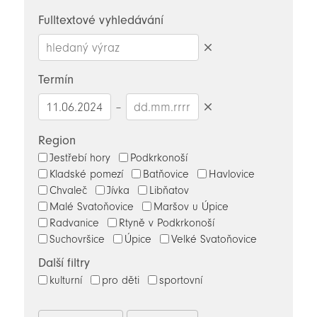
novinky
Fulltextové vyhledávání
Smazat
hledaný
Termín
výraz
–
Smazat
datumy
Region
Jestřebí hory
Podkrkonoší
Kladské pomezí
Batňovice
Havlovice
Chvaleč
Jívka
Libňatov
Malé Svatoňovice
Maršov u Úpice
Radvanice
Rtyně v Podkrkonoší
Suchovršice
Úpice
Velké Svatoňovice
Další filtry
kulturní
pro děti
sportovní