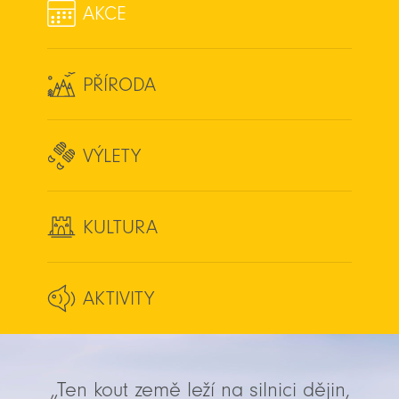
AKCE
PŘÍRODA
VÝLETY
KULTURA
AKTIVITY
„Ten kout země leží na silnici dějin,