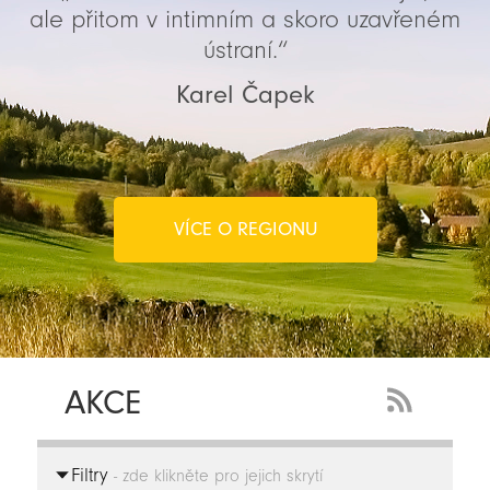
ale přitom v intimním a skoro uzavřeném
ústraní.“
Karel Čapek
VÍCE O REGIONU
AKCE
RSS
Feed
Filtry
-
- zde klikněte pro jejich skrytí