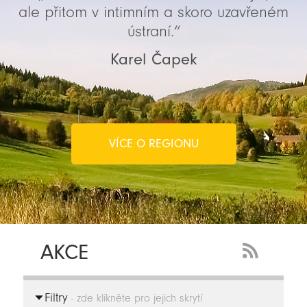
ale přitom v intimním a skoro uzavřeném
ústraní.“
Karel Čapek
VÍCE O REGIONU
AKCE
RSS
Feed
Filtry
-
- zde klikněte pro jejich skrytí