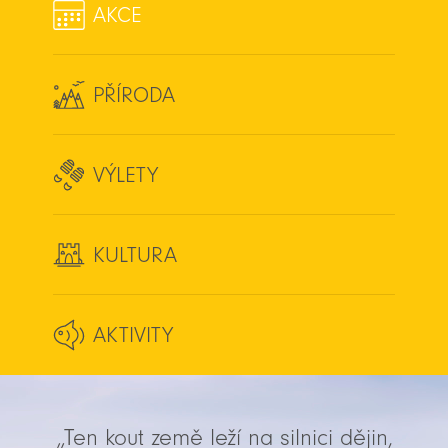
AKCE
PŘÍRODA
VÝLETY
KULTURA
AKTIVITY
„Ten kout země leží na silnici dějin,