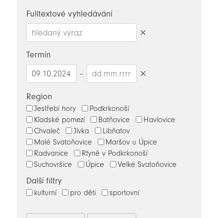
novinky
Fulltextové vyhledávání
Smazat
hledaný
Termín
výraz
–
Smazat
datumy
Region
Jestřebí hory
Podkrkonoší
Kladské pomezí
Batňovice
Havlovice
Chvaleč
Jívka
Libňatov
Malé Svatoňovice
Maršov u Úpice
Radvanice
Rtyně v Podkrkonoší
Suchovršice
Úpice
Velké Svatoňovice
Další filtry
kulturní
pro děti
sportovní