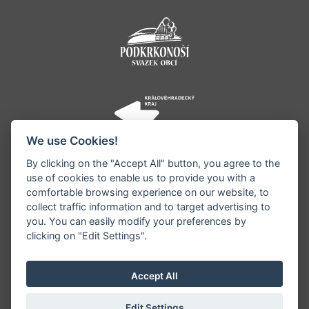
We use Cookies!
By clicking on the "Accept All" button, you agree to the
use of cookies to enable us to provide you with a
comfortable browsing experience on our website, to
collect traffic information and to target advertising to
you. You can easily modify your preferences by
©1996 - 2026 Všechna práva vyhrazena serveru
clicking on "Edit Settings".
www.jestrebihory.net | Vyrobil:
iQsoft.cz
Redakce neodpovídá za pravdivost a objektivitu
Accept All
zveřejňovaných informací a vyhrazuje si právo
informace editovat či odmítnout uveřejnění.
Edit Settings