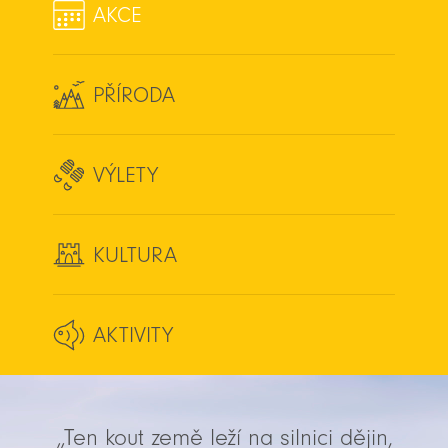
AKCE
PŘÍRODA
VÝLETY
KULTURA
AKTIVITY
„Ten kout země leží na silnici dějin,