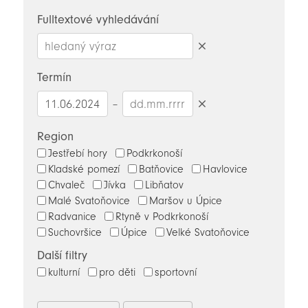
novinky
Fulltextové vyhledávání
Smazat
hledaný
Termín
výraz
–
Smazat
datumy
Region
Jestřebí hory
Podkrkonoší
Kladské pomezí
Batňovice
Havlovice
Chvaleč
Jívka
Libňatov
Malé Svatoňovice
Maršov u Úpice
Radvanice
Rtyně v Podkrkonoší
Suchovršice
Úpice
Velké Svatoňovice
Další filtry
kulturní
pro děti
sportovní