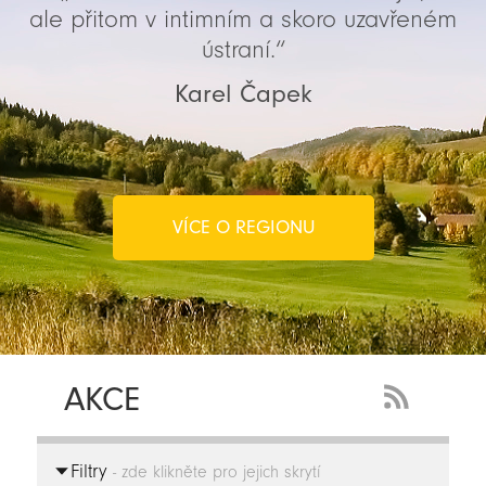
ale přitom v intimním a skoro uzavřeném
ústraní.“
Karel Čapek
VÍCE O REGIONU
AKCE
RSS
Feed
Filtry
-
- zde klikněte pro jejich skrytí