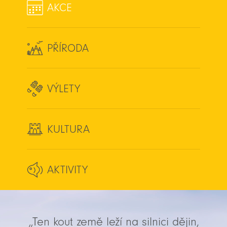
AKCE
PŘÍRODA
VÝLETY
KULTURA
AKTIVITY
„Ten kout země leží na silnici dějin,