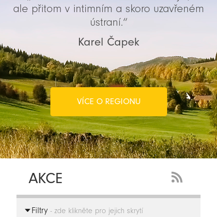
ale přitom v intimním a skoro uzavřeném
ústraní.“
Karel Čapek
VÍCE O REGIONU
AKCE
RSS
Feed
Filtry
-
- zde klikněte pro jejich skrytí