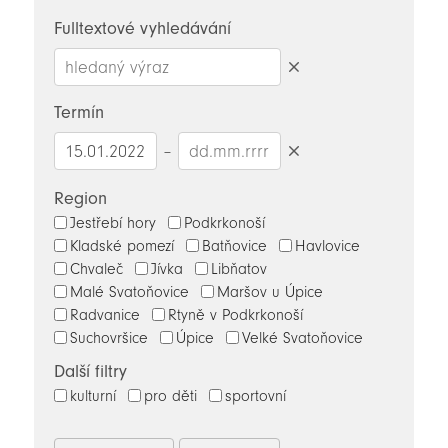
novinky
Fulltextové vyhledávání
Smazat
hledaný
Termín
výraz
–
Smazat
datumy
Region
Jestřebí hory
Podkrkonoší
Kladské pomezí
Batňovice
Havlovice
Chvaleč
Jívka
Libňatov
Malé Svatoňovice
Maršov u Úpice
Radvanice
Rtyně v Podkrkonoší
Suchovršice
Úpice
Velké Svatoňovice
Další filtry
kulturní
pro děti
sportovní