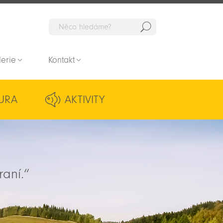
Hedat
lerie
Kontakt
URA
AKTIVITY
raní.“