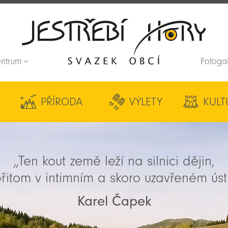
entrum
Fotoga
Zpět na titulní stranu
PŘÍRODA
VÝLETY
KULT
„Ten kout země leží na silnici dějin,
řitom v intimním a skoro uzavřeném úst
Karel Čapek