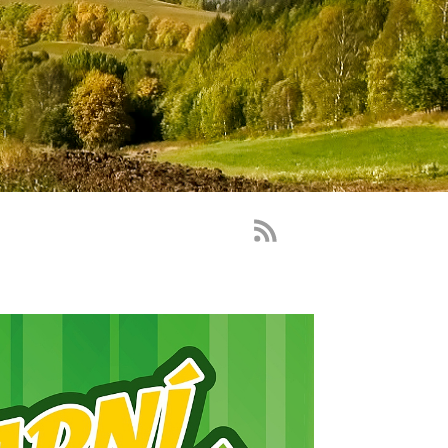
RSS
Feed
-
novinky