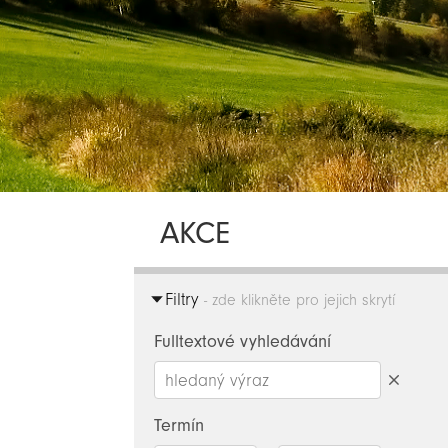
AKCE
Filtry
- zde klikněte pro jejich skrytí
Fulltextové vyhledávání
Smazat
hledaný
Termín
výraz