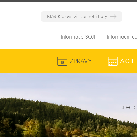
MAS Království - Jestřebí hory
Informace SOJH
Informační c
ZPRÁVY
AKCE
ale p