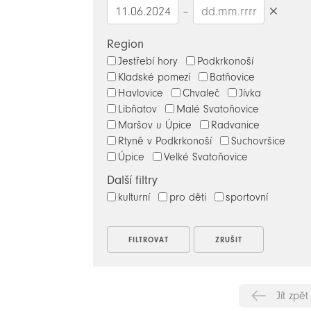
–
Smazat
datumy
Region
Jestřebí hory
Podkrkonoší
Kladské pomezí
Batňovice
Havlovice
Chvaleč
Jívka
Libňatov
Malé Svatoňovice
Maršov u Úpice
Radvanice
Rtyně v Podkrkonoší
Suchovršice
Úpice
Velké Svatoňovice
Další filtry
kulturní
pro děti
sportovní
Jít zpět