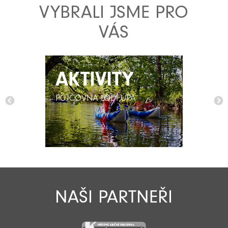
VYBRALI JSME PRO
VÁS
AKTIVITY
AKTIVITY
PŮJČOVNA LODÍ ÚPA
PŮJČOVNA LODÍ ÚPA
NAŠI PARTNEŘI