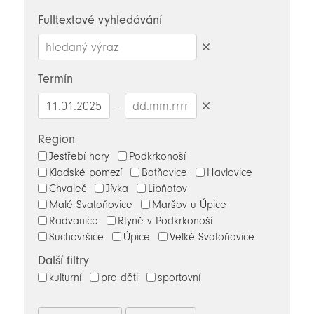
novinky
Fulltextové vyhledávání
Smazat
hledaný
Termín
výraz
–
Smazat
datumy
Region
Jestřebí hory
Podkrkonoší
Kladské pomezí
Batňovice
Havlovice
Chvaleč
Jívka
Libňatov
Malé Svatoňovice
Maršov u Úpice
Radvanice
Rtyně v Podkrkonoší
Suchovršice
Úpice
Velké Svatoňovice
Další filtry
kulturní
pro děti
sportovní