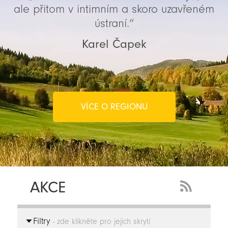
ale přitom v intimním a skoro uzavřeném
ústraní.“
Karel Čapek
VÍCE O REGIONU
AKCE
RSS
Feed
Filtry
-
- zde klikněte pro jejich skrytí