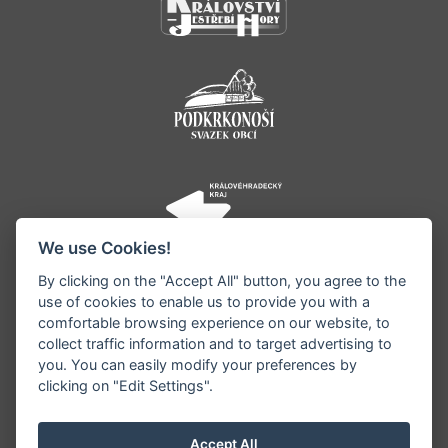
We use Cookies!
By clicking on the "Accept All" button, you agree to the
use of cookies to enable us to provide you with a
comfortable browsing experience on our website, to
collect traffic information and to target advertising to
you. You can easily modify your preferences by
©1996 - 2026 Všechna práva vyhrazena serveru
clicking on "Edit Settings".
www.jestrebihory.net | Vyrobil:
iQsoft.cz
Redakce neodpovídá za pravdivost a objektivitu
Accept All