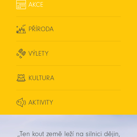
AKCE
PŘÍRODA
VÝLETY
KULTURA
AKTIVITY
„Ten kout země leží na silnici dějin,