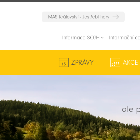
MAS Království - Jestřebí hory
Informace SOJH
Informační c
ZPRÁVY
AKCE
ale p