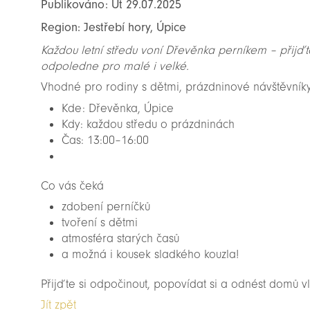
Publikováno: Út 29.07.2025
Region: Jestřebí hory, Úpice
Každou letní středu voní Dřevěnka perníkem – přijďt
odpoledne pro malé i velké.
Vhodné pro rodiny s dětmi, prázdninové návštěvníky 
Kde: Dřevěnka, Úpice
Kdy: každou středu o prázdninách
Čas: 13:00–16:00
Co vás čeká
zdobení perníčků
tvoření s dětmi
atmosféra starých časů
a možná i kousek sladkého kouzla!
Přijďte si odpočinout, popovídat si a odnést domů 
Jít zpět