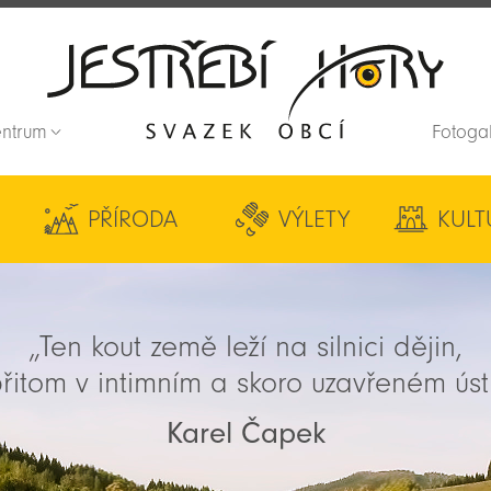
entrum
Fotoga
Zpět na titulní stranu
PŘÍRODA
VÝLETY
KULT
„Ten kout země leží na silnici dějin,
řitom v intimním a skoro uzavřeném úst
Karel Čapek