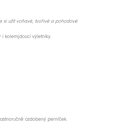
e si užít voňavé, tvořivé a pohodové
i kolemjdoucí výletníky.
vlastnoručně ozdobený perníček.