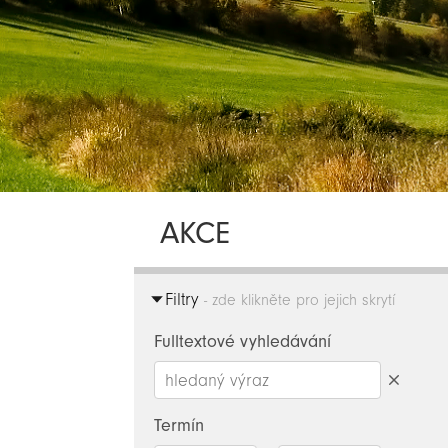
AKCE
Filtry
- zde klikněte pro jejich skrytí
Fulltextové vyhledávání
Smazat
hledaný
Termín
výraz