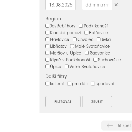
–
Smazat
datumy
Region
Jestřebí hory
Podkrkonoší
Kladské pomezí
Batňovice
Havlovice
Chvaleč
Jívka
Libňatov
Malé Svatoňovice
Maršov u Úpice
Radvanice
Rtyně v Podkrkonoší
Suchovršice
Úpice
Velké Svatoňovice
Další filtry
kulturní
pro děti
sportovní
Jít zpět