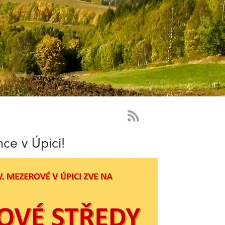
RSS
Feed
ce v Úpici!
-
novinky