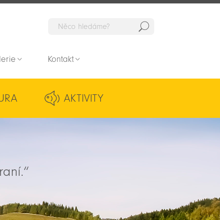
Hedat
lerie
Kontakt
URA
AKTIVITY
raní.“