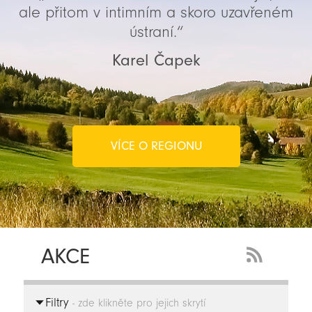
ale přitom v intimním a skoro uzavřeném
ústraní.“
Karel Čapek
VÍCE O REGIONU
AKCE
RSS
Feed
Filtry
-
- zde klikněte pro jejich skrytí