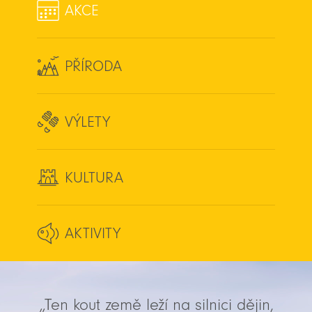
AKCE
PŘÍRODA
VÝLETY
KULTURA
AKTIVITY
„Ten kout země leží na silnici dějin,