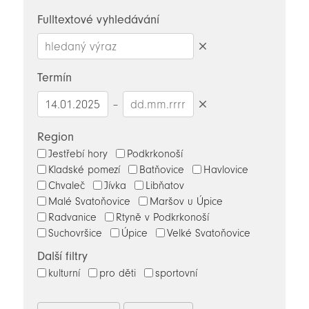
novinky
Fulltextové vyhledávání
Smazat
hledaný
Termín
výraz
–
Smazat
datumy
Region
Jestřebí hory
Podkrkonoší
Kladské pomezí
Batňovice
Havlovice
Chvaleč
Jívka
Libňatov
Malé Svatoňovice
Maršov u Úpice
Radvanice
Rtyně v Podkrkonoší
Suchovršice
Úpice
Velké Svatoňovice
Další filtry
kulturní
pro děti
sportovní