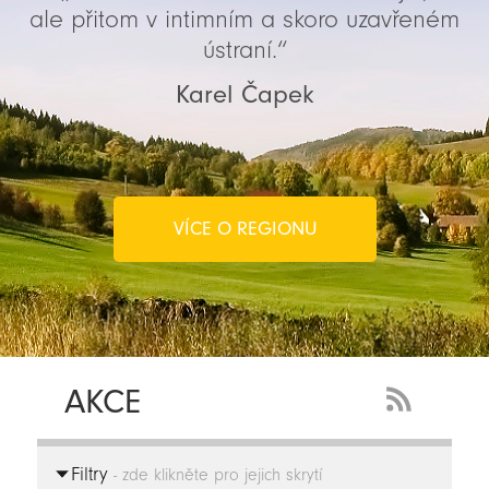
ale přitom v intimním a skoro uzavřeném
ústraní.“
Karel Čapek
VÍCE O REGIONU
AKCE
RSS
Feed
Filtry
-
- zde klikněte pro jejich skrytí