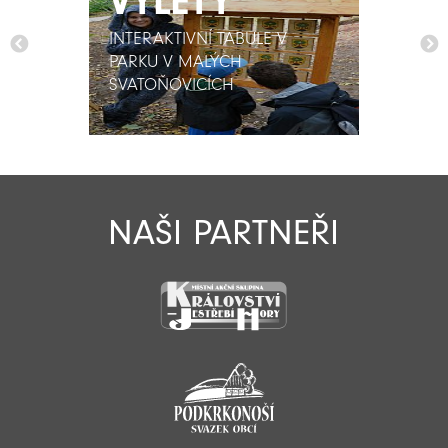
VÝLETY
VÝLETY
INTERAKTIVNÍ TABULE V
INTERAKTIVNÍ TABULE V
PARKU V MALÝCH
PARKU V MALÝCH
SVATOŇOVICÍCH
SVATOŇOVICÍCH
NAŠI PARTNEŘI