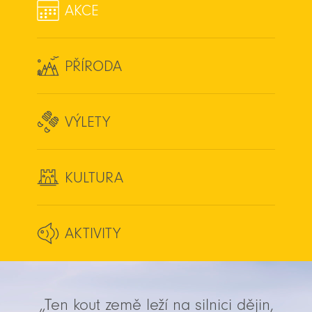
AKCE
PŘÍRODA
VÝLETY
KULTURA
AKTIVITY
„Ten kout země leží na silnici dějin,