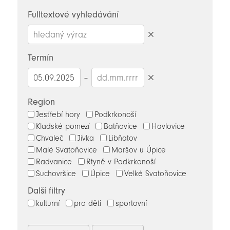
novinky
Fulltextové vyhledávání
Smazat
hledaný
Termín
výraz
–
Smazat
datumy
Region
Jestřebí hory
Podkrkonoší
Kladské pomezí
Batňovice
Havlovice
Chvaleč
Jívka
Libňatov
Malé Svatoňovice
Maršov u Úpice
Radvanice
Rtyně v Podkrkonoší
Suchovršice
Úpice
Velké Svatoňovice
Další filtry
kulturní
pro děti
sportovní