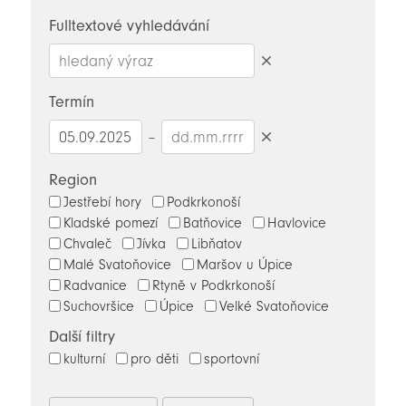
novinky
Fulltextové vyhledávání
Smazat
hledaný
Termín
výraz
–
Smazat
datumy
Region
Jestřebí hory
Podkrkonoší
Kladské pomezí
Batňovice
Havlovice
Chvaleč
Jívka
Libňatov
Malé Svatoňovice
Maršov u Úpice
Radvanice
Rtyně v Podkrkonoší
Suchovršice
Úpice
Velké Svatoňovice
Další filtry
kulturní
pro děti
sportovní