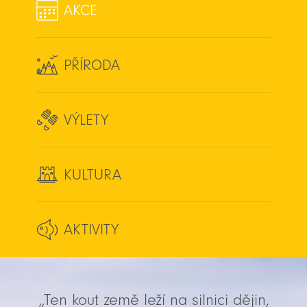
AKCE
PŘÍRODA
VÝLETY
KULTURA
AKTIVITY
„Ten kout země leží na silnici dějin,