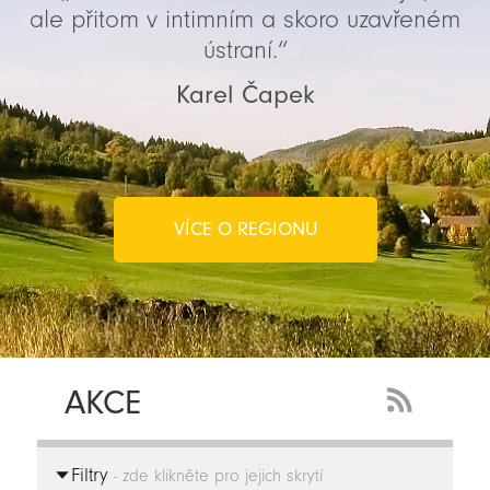
ale přitom v intimním a skoro uzavřeném
ústraní.“
Karel Čapek
VÍCE O REGIONU
AKCE
RSS
Feed
Filtry
-
- zde klikněte pro jejich skrytí