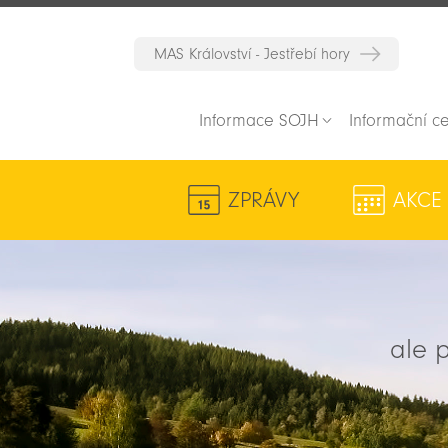
MAS Království - Jestřebí hory
Informace SOJH
Informační c
ZPRÁVY
AKCE
ale p