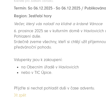
Klikněte pro zvětšení obrázku.
Termín: So 06.12.2025 - So 06.12.2025 / Publikován
Region: Jestřebí hory
Večer, který vás naladí na klidné a krásné Vánoce
6. prosince 2025 se v kulturním domě v Havlovicích u
Pohlazení duše.
Srdečně zveme všechny, kteří si chtějí užít příjemno
předvánoční pohodu.
Vstupenky jsou k zakoupení:
na Obecním úřadě v Havlovicích
nebo v TIC Úpice.
Přijďte si nechat pohladit duši v čase adventu.
Jít zpět