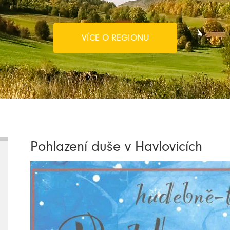
VÍCE O REGIONU
Pohlazení duše v Havlovicích