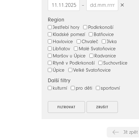
–
Smazat
datumy
Region
Jestřebí hory
Podkrkonoší
Kladské pomezí
Batňovice
Havlovice
Chvaleč
Jívka
Libňatov
Malé Svatoňovice
Maršov u Úpice
Radvanice
Rtyně v Podkrkonoší
Suchovršice
Úpice
Velké Svatoňovice
Další filtry
kulturní
pro děti
sportovní
Jít zpět