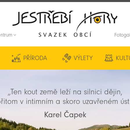
entrum
Fotoga
Zpět na titulní stranu
PŘÍRODA
VÝLETY
KULT
„Ten kout země leží na silnici dějin,
řitom v intimním a skoro uzavřeném úst
Karel Čapek