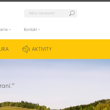
Hedat
lerie
Kontakt
URA
AKTIVITY
raní.“