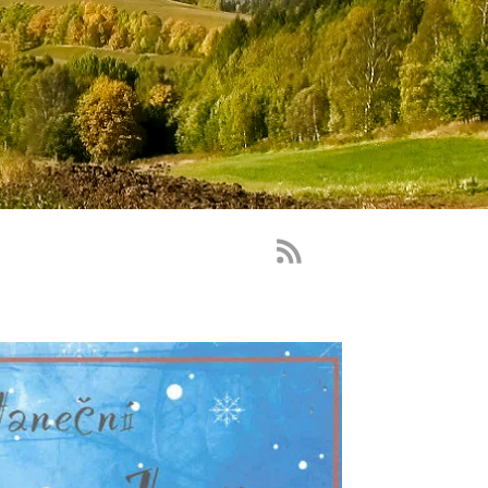
RSS
Feed
-
novinky