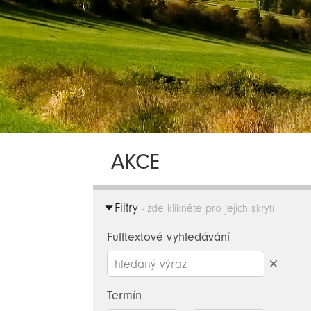
AKCE
Filtry
- zde klikněte pro jejich skrytí
Fulltextové vyhledávání
Smazat
hledaný
Termín
výraz