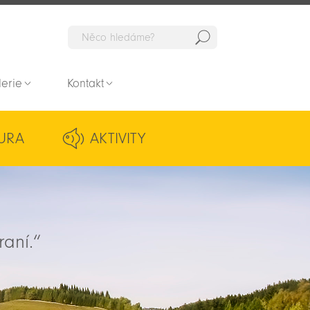
Hedat
lerie
Kontakt
URA
AKTIVITY
raní.“