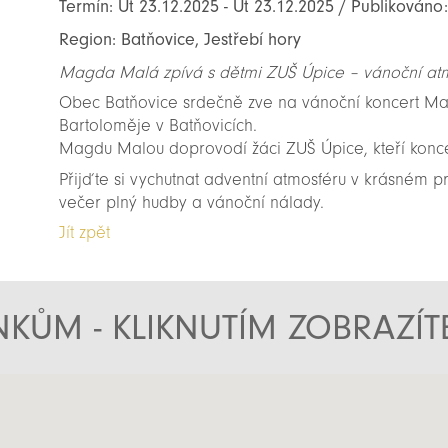
Termín: Út 23.12.2025 - Út 23.12.2025 / Publikováno
Region: Batňovice, Jestřebí hory
Magda Malá zpívá s dětmi ZUŠ Úpice – vánoční at
Obec Batňovice srdečně zve na vánoční koncert Magd
Bartoloměje v Batňovicích.
Magdu Malou doprovodí žáci ZUŠ Úpice, kteří konce
Přijďte si vychutnat adventní atmosféru v krásném pr
večer plný hudby a vánoční nálady.
Jít zpět
KŮM - KLIKNUTÍM ZOBRAZÍ