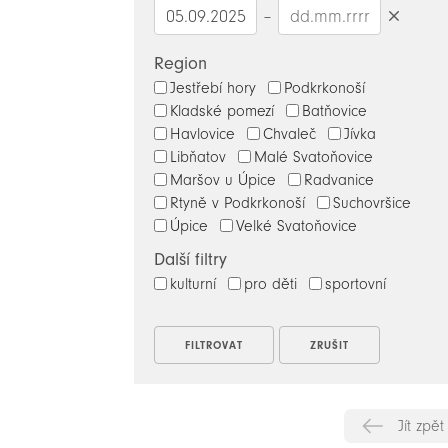
–
Smazat
datumy
Region
Jestřebí hory
Podkrkonoší
Kladské pomezí
Batňovice
Havlovice
Chvaleč
Jívka
Libňatov
Malé Svatoňovice
Maršov u Úpice
Radvanice
Rtyně v Podkrkonoší
Suchovršice
Úpice
Velké Svatoňovice
Další filtry
kulturní
pro děti
sportovní
Jít zpět