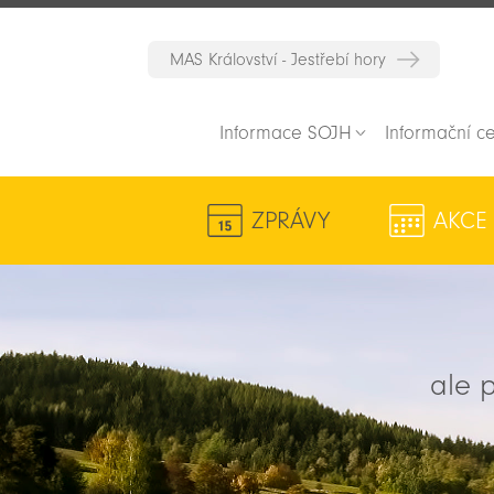
MAS Království - Jestřebí hory
Informace SOJH
Informační c
ZPRÁVY
AKCE
ale p