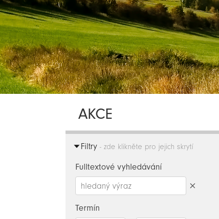
AKCE
Filtry
- zde klikněte pro jejich skrytí
Fulltextové vyhledávání
Smazat
hledaný
Termín
výraz