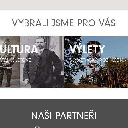
VYBRALI JSME PRO VÁS
ULTURA
ULTURA
VÝLETY
VÝLETY
ATŘI KOLETOVÉ
ATŘI KOLETOVÉ
SLAVĚTÍNSKÁ ROZHLEDNA
SLAVĚTÍNSKÁ ROZHLEDNA
NAŠI PARTNEŘI