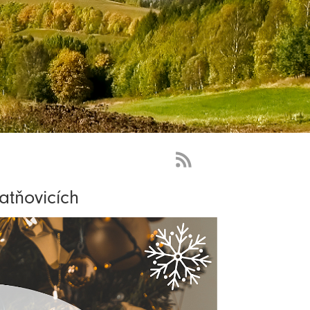
RSS
Feed
atňovicích
-
novinky