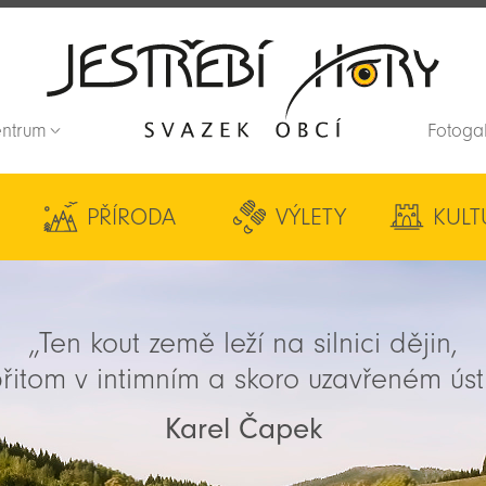
entrum
Fotoga
Zpět na titulní stranu
PŘÍRODA
VÝLETY
KULT
„Ten kout země leží na silnici dějin,
řitom v intimním a skoro uzavřeném úst
Karel Čapek