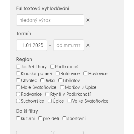
novinky
Fulltextové vyhledávání
Smazat
hledaný
Termín
výraz
–
Smazat
datumy
Region
Jestřebí hory
Podkrkonoší
Kladské pomezí
Batňovice
Havlovice
Chvaleč
Jívka
Libňatov
Malé Svatoňovice
Maršov u Úpice
Radvanice
Rtyně v Podkrkonoší
Suchovršice
Úpice
Velké Svatoňovice
Další filtry
kulturní
pro děti
sportovní