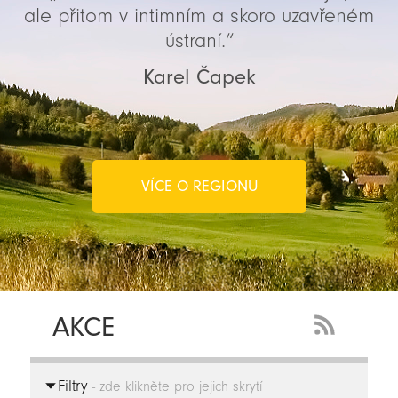
ale přitom v intimním a skoro uzavřeném
ústraní.“
Karel Čapek
VÍCE O REGIONU
AKCE
RSS
Feed
Filtry
-
- zde klikněte pro jejich skrytí