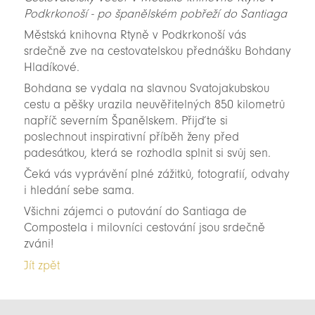
Podkrkonoší - po španělském pobřeží do Santiaga
Městská knihovna Rtyně v Podkrkonoší vás
srdečně zve na cestovatelskou přednášku Bohdany
Hladíkové.
Bohdana se vydala na slavnou Svatojakubskou
cestu a pěšky urazila neuvěřitelných 850 kilometrů
napříč severním Španělskem. Přijďte si
poslechnout inspirativní příběh ženy před
padesátkou, která se rozhodla splnit si svůj sen.
Čeká vás vyprávění plné zážitků, fotografií, odvahy
i hledání sebe sama.
Všichni zájemci o putování do Santiaga de
Compostela i milovníci cestování jsou srdečně
zváni!
Jít zpět