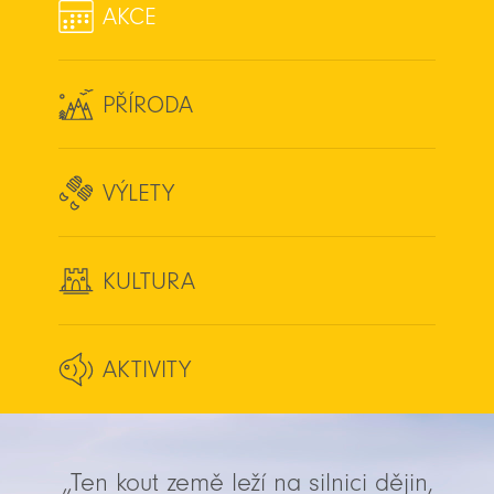
AKCE
PŘÍRODA
VÝLETY
KULTURA
AKTIVITY
„Ten kout země leží na silnici dějin,