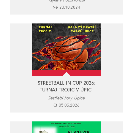
Rtyně v Podkrkonoší
Ne 20.10.2024
STREETBALL IN CUP 2026:
TURNAJ TROJIC V ÚPICI
Jestřebí hory, Úpice
Čt 05.03.2026