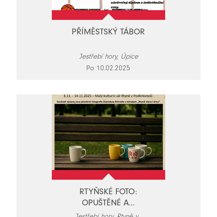
PŘÍMĚSTSKÝ TÁBOR
Jestřebí hory, Úpice
Po 10.02.2025
RTYŇSKÉ FOTO:
OPUŠTĚNÉ A...
Jestřebí hory, Rtyně v...