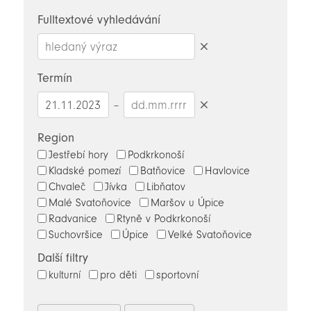
novinky
Fulltextové vyhledávání
Smazat
hledaný
Termín
výraz
–
Smazat
datumy
Region
Jestřebí hory
Podkrkonoší
Kladské pomezí
Batňovice
Havlovice
Chvaleč
Jívka
Libňatov
Malé Svatoňovice
Maršov u Úpice
Radvanice
Rtyně v Podkrkonoší
Suchovršice
Úpice
Velké Svatoňovice
Další filtry
kulturní
pro děti
sportovní