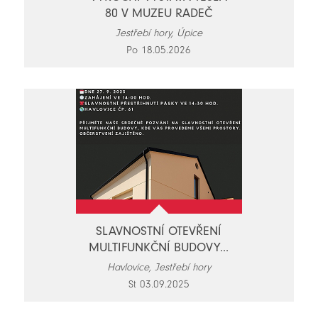
80 V MUZEU RADEČ
Jestřebí hory, Úpice
Po 18.05.2026
SLAVNOSTNÍ OTEVŘENÍ
MULTIFUNKČNÍ BUDOVY...
Havlovice, Jestřebí hory
St 03.09.2025