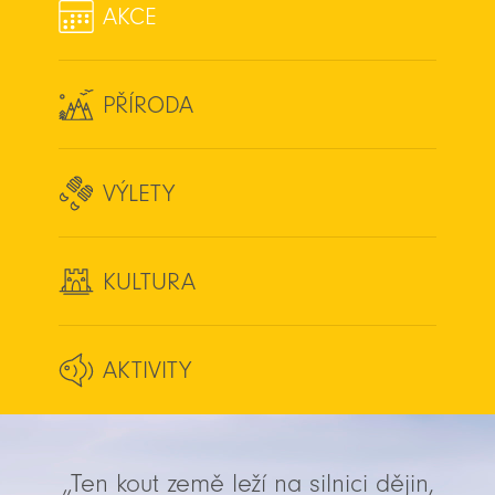
AKCE
PŘÍRODA
VÝLETY
KULTURA
AKTIVITY
„Ten kout země leží na silnici dějin,