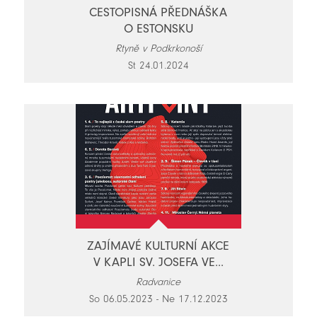
CESTOPISNÁ PŘEDNÁŠKA
O ESTONSKU
Rtyně v Podkrkonoší
St 24.01.2024
ZAJÍMAVÉ KULTURNÍ AKCE
V KAPLI SV. JOSEFA VE...
Radvanice
So 06.05.2023 - Ne 17.12.2023