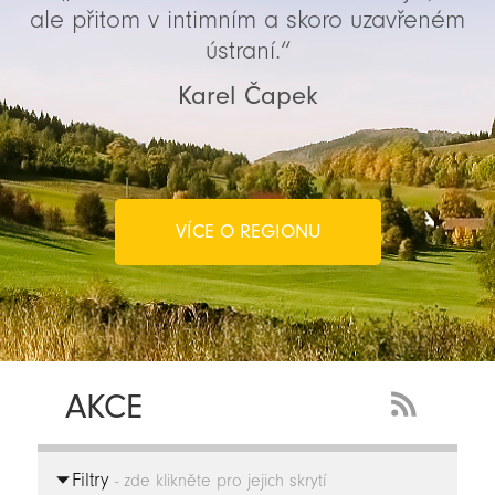
ale přitom v intimním a skoro uzavřeném
ústraní.“
Karel Čapek
VÍCE O REGIONU
AKCE
RSS
Feed
Filtry
-
- zde klikněte pro jejich skrytí