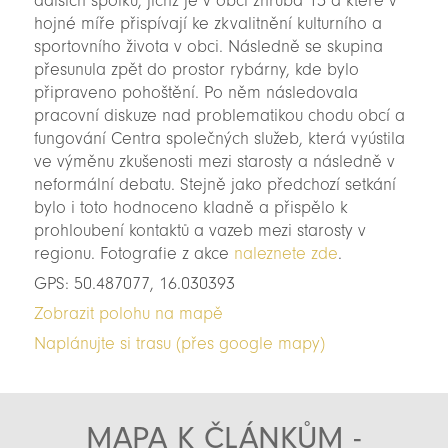
dalších spolků, jichž je v obci zhruba 15 a které v
hojné míře přispívají ke zkvalitnění kulturního a
sportovního života v obci. Následně se skupina
přesunula zpět do prostor rybárny, kde bylo
připraveno pohoštění. Po něm následovala
pracovní diskuze nad problematikou chodu obcí a
fungování Centra společných služeb, která vyústila
ve výměnu zkušenosti mezi starosty a následně v
neformální debatu. Stejně jako předchozí setkání
bylo i toto hodnoceno kladně a přispělo k
prohloubení kontaktů a vazeb mezi starosty v
regionu. Fotografie z akce
naleznete zde
.
GPS: 50.487077, 16.030393
Zobrazit polohu na mapě
Naplánujte si trasu (přes google mapy)
MAPA K ČLÁNKŮM -