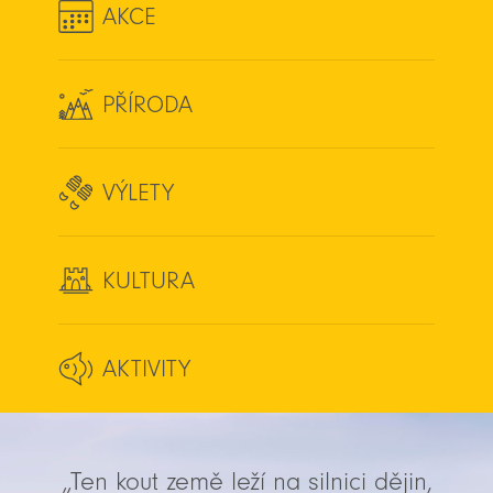
AKCE
PŘÍRODA
VÝLETY
KULTURA
AKTIVITY
„Ten kout země leží na silnici dějin,