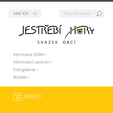
Hedat
Zpět na titulní stranu
Informace SOJH
Informační centrum
Fotogalerie
Kontakt
ZPRÁVY