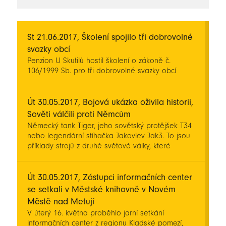
novinky
St 21.06.2017, Školení spojilo tři dobrovolné
svazky obcí
Penzion U Skutilů hostil školení o zákoně č.
106/1999 Sb. pro tři dobrovolné svazky obcí
Út 30.05.2017, Bojová ukázka oživila historii,
Sověti válčili proti Němcům
Německý tank Tiger, jeho sovětský protějšek T34
nebo legendární stíhačka Jakovlev Jak3. To jsou
příklady strojů z druhé světové války, které
zasáhly do sobotní bojové ukázky na louce pod
areálem Ida (bývalé doly).
Út 30.05.2017, Zástupci informačních center
se setkali v Městské knihovně v Novém
Městě nad Metují
V úterý 16. května proběhlo jarní setkání
informačních center z regionu Kladské pomezí,