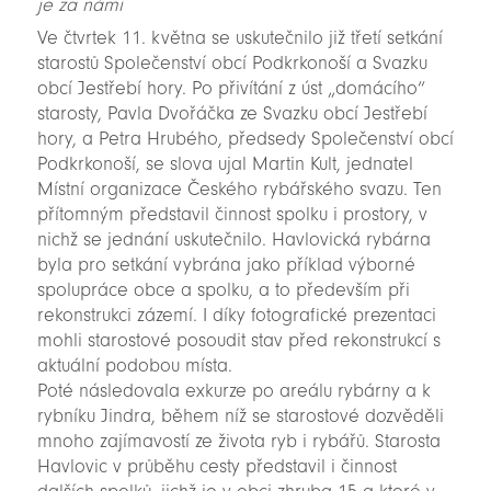
je za námi
Ve čtvrtek 11. května se uskutečnilo již třetí setkání
starostů Společenství obcí Podkrkonoší a Svazku
obcí Jestřebí hory. Po přivítání z úst „domácího“
starosty, Pavla Dvořáčka ze Svazku obcí Jestřebí
hory, a Petra Hrubého, předsedy Společenství obcí
Podkrkonoší, se slova ujal Martin Kult, jednatel
Místní organizace Českého rybářského svazu. Ten
přítomným představil činnost spolku i prostory, v
nichž se jednání uskutečnilo. Havlovická rybárna
byla pro setkání vybrána jako příklad výborné
spolupráce obce a spolku, a to především při
rekonstrukci zázemí. I díky fotografické prezentaci
mohli starostové posoudit stav před rekonstrukcí s
aktuální podobou místa.
Poté následovala exkurze po areálu rybárny a k
rybníku Jindra, během níž se starostové dozvěděli
mnoho zajímavostí ze života ryb i rybářů. Starosta
Havlovic v průběhu cesty představil i činnost