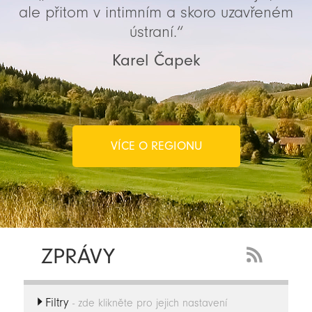
ale přitom v intimním a skoro uzavřeném
ústraní.“
Karel Čapek
VÍCE O REGIONU
ZPRÁVY
RSS
Feed
Filtry
-
- zde klikněte pro jejich nastavení