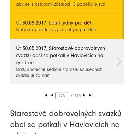
aby se s ostatními zástupci IC podělily o své
zkušenosti a novinky z jejich oblasti. Po setkání
následovalo školení pro nejrůznější subjekty
cestovního ruchu na téma Marketing zdarma a
Út 30.05.2017, Letní týdny pro děti
public relation. Obě tyto aktivity uspořádala
Nabídka prázdninových pobytů pro děti
destinační společnost Branka, o.p.s. starající se o
rozvoj cestovního ruchu v Kladském pomezí.
Út 30.05.2017, Starostové dobrovolných
svazků obcí se potkali v Havlovicích na
rybárně
Další společné setkání starostů sousedních
svazků je za námi
z
176
Starostové dobrovolných svazků
obcí se potkali v Havlovicích na