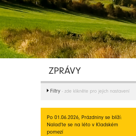
ZPRÁVY
Filtry
- zde klikněte pro jejich nastavení
Po 01.06.2026, Prázdniny se blíží:
Nalaďte se na léto v Kladském
pomezí