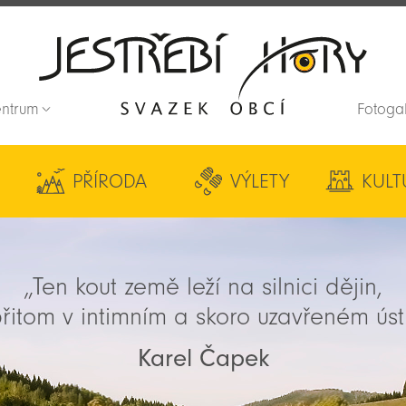
entrum
Fotoga
Zpět na titulní stranu
PŘÍRODA
VÝLETY
KULT
„Ten kout země leží na silnici dějin,
řitom v intimním a skoro uzavřeném úst
Karel Čapek