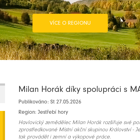
VÍCE O REGIONU
Milan Horák díky spolupráci s MAS
Publikováno: St 27.05.2026
Region: Jestřebí hory
Havlovický zemědělec Milan Horák rozšiřuje své pol
zprostředkované Místní akční skupinou Království - J
tak provádět i zemní a výkopové práce.