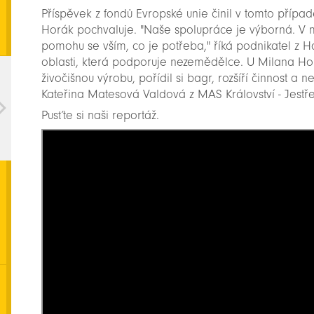
Příspěvek z fondů Evropské unie činil v tomto přípa
Horák pochvaluje. "Naše spolupráce je výborná. V mís
pomohu se vším, co je potřeba," říká podnikatel z
oblasti, která podporuje nezemědělce. U Milana Horá
živočišnou výrobu, pořídil si bagr, rozšíří činnost a n
Kateřina Matesová Valdová z MAS Království - Jestř
Pusťte si naši reportáž.