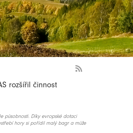
RSS
Feed
 rozšířil činnost
-
novinky
e působnosti. Díky evropské dotaci
estřebí hory si pořídil malý bagr a může