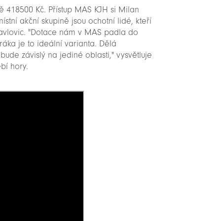
dě 418500 Kč. Přístup MAS KJH si Milan
tní akční skupině jsou ochotní lidé, kteří
 Havlovic. "Dotace nám v MAS padla do
ka je to ideální varianta. Dělá
ebude závislý na jediné oblasti," vysvětluje
ebí hory.