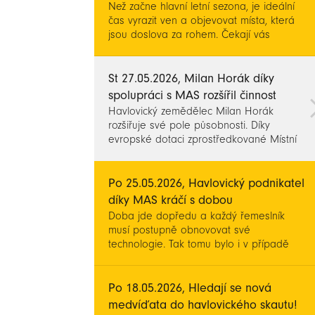
Než začne hlavní letní sezona, je ideální
čas vyrazit ven a objevovat místa, která
jsou doslova za rohem. Čekají vás
rodinné výlety, hravá soutěž, akce pro
všechny i velké příběhy měst, která si
letos připomínají významná výročí.
St 27.05.2026, Milan Horák díky
spolupráci s MAS rozšířil činnost
Havlovický zemědělec Milan Horák
rozšiřuje své pole působnosti. Díky
evropské dotaci zprostředkované Místní
akční skupinou Království - Jestřebí hory si
pořídil malý bagr a může tak provádět i
zemní a výkopové práce.
Po 25.05.2026, Havlovický podnikatel
díky MAS kráčí s dobou
Doba jde dopředu a každý řemeslník
musí postupně obnovovat své
technologie. Tak tomu bylo i v případě
Radka Pauluse a jeho truhlářské dílny.
Po 18.05.2026, Hledají se nová
medvíďata do havlovického skautu!