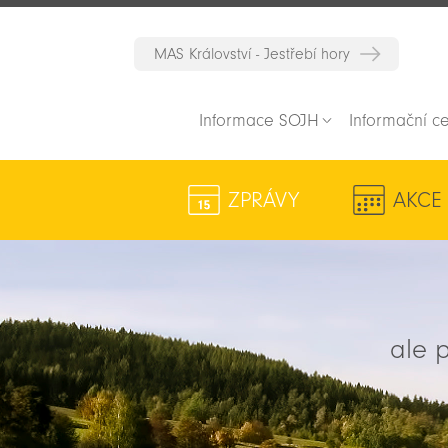
MAS Království - Jestřebí hory
Informace SOJH
Informační c
ZPRÁVY
AKCE
ale p