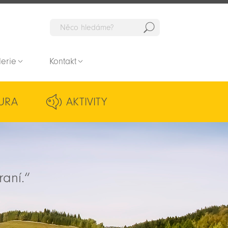
Hedat
lerie
Kontakt
URA
AKTIVITY
raní.“