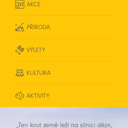
AKCE
PŘÍRODA
VÝLETY
KULTURA
AKTIVITY
„Ten kout země leží na silnici dějin,