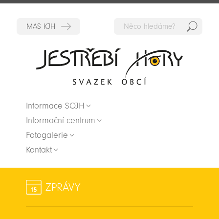
Hedat
Zpět na titulní stranu
Informace SOJH
Informační centrum
Fotogalerie
Kontakt
ZPRÁVY