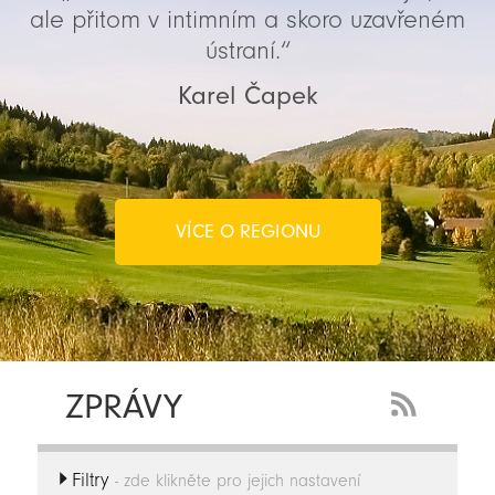
ale přitom v intimním a skoro uzavřeném
ústraní.“
Karel Čapek
VÍCE O REGIONU
ZPRÁVY
RSS
Feed
Filtry
-
- zde klikněte pro jejich nastavení