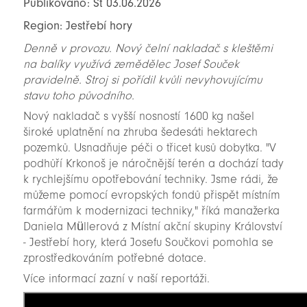
Publikováno: St 03.06.2026
Region: Jestřebí hory
Denně v provozu. Nový čelní nakladač s kleštěmi
na balíky využívá zemědělec Josef Souček
pravidelně. Stroj si pořídil kvůli nevyhovujícímu
stavu toho původního.
Nový nakladač s vyšší nosností 1600 kg našel
široké uplatnění na zhruba šedesáti hektarech
pozemků. Usnadňuje péči o třicet kusů dobytka. "V
podhůří Krkonoš je náročnější terén a dochází tady
k rychlejšímu opotřebování techniky. Jsme rádi, že
můžeme pomocí evropských fondů přispět místním
farmářům k modernizaci techniky," říká manažerka
Daniela Müllerová z Místní akční skupiny Království
- Jestřebí hory, která Josefu Součkovi pomohla se
zprostředkováním potřebné dotace.
Více informací zazní v naší reportáži.