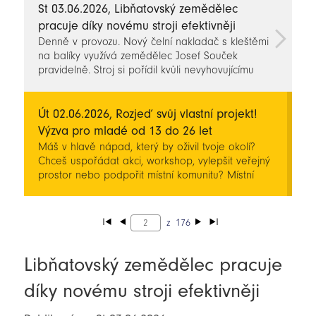
St 03.06.2026, Libňatovský zemědělec
pracuje díky novému stroji efektivněji
Denně v provozu. Nový čelní nakladač s kleštěmi
na balíky využívá zemědělec Josef Souček
pravidelně. Stroj si pořídil kvůli nevyhovujícímu
stavu toho původního.
Út 02.06.2026, Rozjeď svůj vlastní projekt!
Výzva pro mladé od 13 do 26 let
Máš v hlavě nápad, který by oživil tvoje okolí?
Chceš uspořádat akci, workshop, vylepšit veřejný
prostor nebo podpořit místní komunitu? Místní
akční skupina Království - Jestřebí hory, o.p.s. ti
dává jedinečnou šanci vzít věci do vlastních rukou
a zkusit si zorganizovat projekt od A do Z!
z
176
Libňatovský zemědělec pracuje
díky novému stroji efektivněji