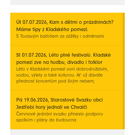
novinky
Út 07.07.2026, Kam s dětmi o prázdninách?
Máme tipy z Kladského pomezí.
S Toulavým baťohem za zážitky i odměnami
St 01.07.2026, Léto plné festivalů. Kladské
pomezí zve na hudbu, divadlo i folklor
Léto v Kladském pomezí voní dobrodružstvím,
vodou, výlety a také kulturou. Ať už dáváte
přednost koncertům pod širým nebem,
divadelním představením, folkloru nebo
inspirativním filmům, v regionu si během prázdnin
přijdete na své.
Pá 19.06.2026, Starostové Svazku obcí
Jestřebí hory jednali ve Chvalči
Červnové jednání svazku přineslo podporu
spolkům i plány do budoucna